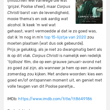
(misschien wel vanwege die wat
‘grijze’, Poolse sfeer), maar
Corpus
Christi
barst van de levendigheid,
mooie thema’s en ook aardig wat
alcohol. Ik keek ‘m wel wat
gehaast, want vermoedde al dat ie zo goed was,
dat ik ‘m nog in m’n
top 15-lijstje van 2020
zou
moeten plaatsen (wat dus ook gebeurde).
Prijs je gelukkig, als je niet zo dwangmatig bent als
ik op dit vlak.
Corpus Christi
is namelijk een redelijk
’tijdloze’ film, die op een grauwe januari-avond net
zo goed zal zijn, als wanneer je hem op een zwoele
zomerdag zou kijken. Met andere woorden: kies een
goed en/of ontspannen moment uit, en geniet met
volle teugen van dit Poolse pareltje…
IMDb:
https://www.imdb.com/title/tt8649186