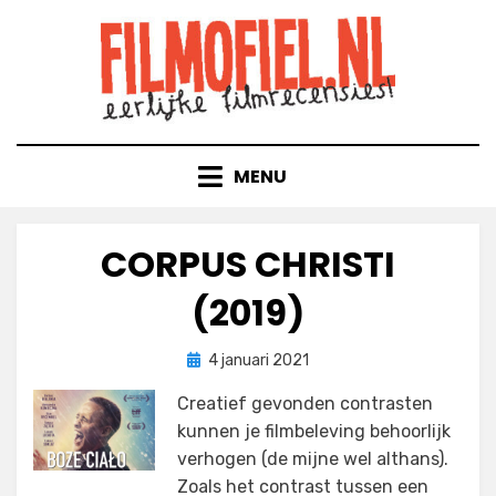
Doorgaan
naar
inhoud
MENU
CORPUS CHRISTI
(2019)
Geplaatst
door
4 januari 2021
Filmofiel.nl
op
Creatief gevonden contrasten
kunnen je filmbeleving behoorlijk
verhogen (de mijne wel althans).
Zoals het contrast tussen een