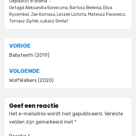
Geplaatst in
drama
Getagd
Aleksandra Konieczna
,
Bartosz Bielenia
,
Eliza
Rycembel
,
Jan Komasa
,
Leszek Lichota
,
Mateusz Pacewicz
,
Tomasz Ziętek
,
Łukasz Simlat
Bericht
VORIGE
navigatie
Babyteeth (2019)
VOLGENDE
WolfWalkers (2020)
Geef een reactie
Het e-mailadres wordt niet gepubliceerd.
Vereiste
velden zijn gemarkeerd met
*