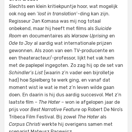
Slechts een klein kritiekpuntje hoor, wat mogelijk
ook nog een ‘
lost in translation
‘-ding kan zijn.
Regisseur Jan Komasa was mij nog totaal
onbekend, maar hij heeft met films als
Suicide
Room
en documentaires als
Warsaw Uprising
en
Ode to Joy
al aardig wat internationale prijzen
gewonnen. Als zoon van een TV-producente en
een theateracteur/-professor, lijkt het vak hem
met de paplepel ingegoten. Zo zag hij op de set van
Schindler’s List
(waarin z’n vader een bijrolletje
had) hoe Spielberg te werk ging, en vanaf dat
moment wist ie wat ie met z’n leven wilde gaan
doen. En daarin is hij dus aardig succesvol. Met z’n
laatste film –
The Hater
– won ie afgelopen jaar de
prijs voor
Best Narrative Feature
op Robert De Niro’s
Tribeca Film Festival. Bij zowel
The Hater
als
Corpus Christi
werkte hij overigens samen met
scenarist Mateusz Pacewicz.