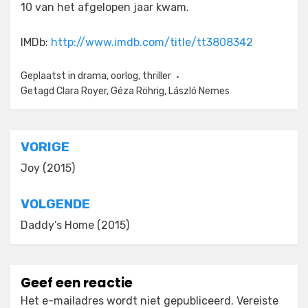
10 van het afgelopen jaar kwam.
IMDb:
http://www.imdb.com/title/tt3808342
Geplaatst in
drama
,
oorlog
,
thriller
Getagd
Clara Royer
,
Géza Röhrig
,
László Nemes
Bericht
VORIGE
navigatie
Joy (2015)
VOLGENDE
Daddy’s Home (2015)
Geef een reactie
Het e-mailadres wordt niet gepubliceerd.
Vereiste