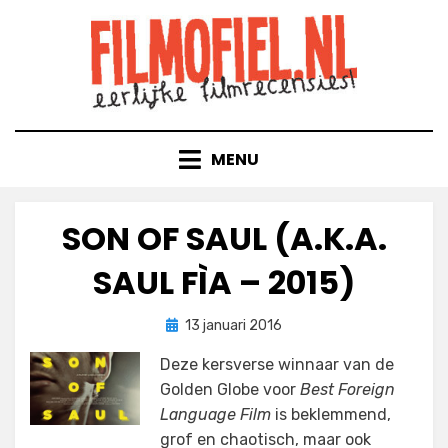
Doorgaan
naar
inhoud
MENU
SON OF SAUL (A.K.A.
SAUL FÌA – 2015)
Geplaatst
door
13 januari 2016
Filmofiel.nl
op
Deze kersverse winnaar van de
Golden Globe voor
Best Foreign
Language Film
is beklemmend,
grof en chaotisch, maar ook