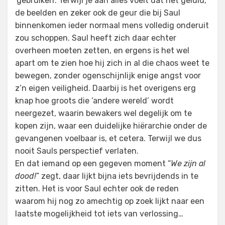
‘gebruiken’. Terwijl je aan alles voelt dat het geluid,
de beelden en zeker ook de geur die bij Saul
binnenkomen ieder normaal mens volledig onderuit
zou schoppen. Saul heeft zich daar echter
overheen moeten zetten, en ergens is het wel
apart om te zien hoe hij zich in al die chaos weet te
bewegen, zonder ogenschijnlijk enige angst voor
z’n eigen veiligheid. Daarbij is het overigens erg
knap hoe groots die ‘andere wereld’ wordt
neergezet, waarin bewakers wel degelijk om te
kopen zijn, waar een duidelijke hiërarchie onder de
gevangenen voelbaar is, et cetera. Terwijl we dus
nooit Sauls perspectief verlaten.
En dat iemand op een gegeven moment “
We zijn al
dood!
” zegt, daar lijkt bijna iets bevrijdends in te
zitten. Het is voor Saul echter ook de reden
waarom hij nog zo amechtig op zoek lijkt naar een
laatste mogelijkheid tot iets van verlossing…