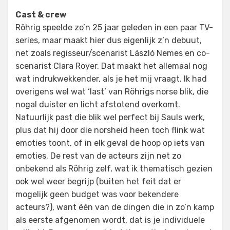
Cast & crew
Röhrig speelde zo’n 25 jaar geleden in een paar TV-
series, maar maakt hier dus eigenlijk z’n debuut,
net zoals regisseur/scenarist László Nemes en co-
scenarist Clara Royer. Dat maakt het allemaal nog
wat indrukwekkender, als je het mij vraagt. Ik had
overigens wel wat ‘last’ van Röhrigs norse blik, die
nogal duister en licht afstotend overkomt.
Natuurlijk past die blik wel perfect bij Sauls werk,
plus dat hij door die norsheid heen toch flink wat
emoties toont, of in elk geval de hoop op iets van
emoties. De rest van de acteurs zijn net zo
onbekend als Röhrig zelf, wat ik thematisch gezien
ook wel weer begrijp (buiten het feit dat er
mogelijk geen budget was voor bekendere
acteurs?), want één van de dingen die in zo’n kamp
als eerste afgenomen wordt, dat is je individuele