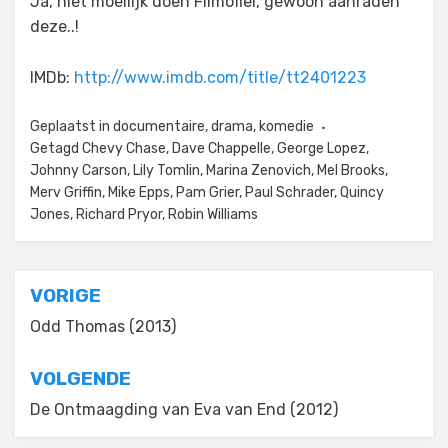
Ja, niet moeilijk doen Filmofiel, gewoon aanraden
deze..!
IMDb:
http://www.imdb.com/title/tt2401223
Geplaatst in
documentaire
,
drama
,
komedie
Getagd
Chevy Chase
,
Dave Chappelle
,
George Lopez
,
Johnny Carson
,
Lily Tomlin
,
Marina Zenovich
,
Mel Brooks
,
Merv Griffin
,
Mike Epps
,
Pam Grier
,
Paul Schrader
,
Quincy
Jones
,
Richard Pryor
,
Robin Williams
Bericht
VORIGE
navigatie
Odd Thomas (2013)
VOLGENDE
De Ontmaagding van Eva van End (2012)