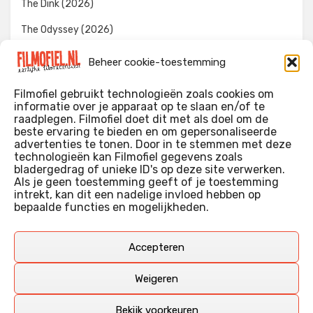
The Dink (2026)
The Odyssey (2026)
Evil Dead Burn (2026)
Beheer cookie-toestemming
The Invite (2026)
Filmofiel gebruikt technologieën zoals cookies om
informatie over je apparaat op te slaan en/of te
raadplegen. Filmofiel doet dit met als doel om de
beste ervaring te bieden en om gepersonaliseerde
WIE IK BEN…?
advertenties te tonen. Door in te stemmen met deze
technologieën kan Filmofiel gegevens zoals
Ik ben ooit begonnen met m’n recensies omdat ik zoveel
bladergedrag of unieke ID's op deze site verwerken.
films keek dat ik af en toe niet meer wist welke ik nu wel of
Als je geen toestemming geeft of je toestemming
intrekt, kan dit een nadelige invloed hebben op
niet gezien had. Ik ben een filmliefhebber, heb als hobby nog
bepaalde functies en mogelijkheden.
erg lang in een videotheek gewerkt, en heb als coproducent
ook aan een aantal onafhankelijke films meegewerkt.
Deze recensies zijn dan ook vooral vrij pretentieloze
Accepteren
uitbreidingen van m’n voormalige ‘videotheek-geouwehoer’,
aangevuld met een groeiende kennis over de kunde én de
Weigeren
kunst van het maken van film.
Bekijk voorkeuren