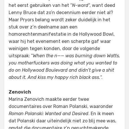
het eerst gebruiken van het “
N-word
“, want deed
Lenny Bruce dat zo’n decennium eerder niet al?
Maar Pryors belang wordt zeker duidelijk in het
stuk over z’n deelname aan een
homorechtenmanifestatie in de Hollywood Bowl,
waar hij het evenement een scherpte gaf waar
weinigen tegen konden, door de volgende
uitspraak: “
When the n—— was burning down Watts,
you motherfuckers was doing what you wanted to
do on Hollywood Boulevard and didn’t give a shit
about it. And kiss my happy rich black ass.
“.
Zenovich
Marina Zenovich maakte eerder twee
documentaires over Roman Polanski, waaronder
Roman Polanski: Wanted and Desired
. En ik meen
dat Polanski daar uiteindelijk niet zo blij mee was,
omdat die documentaire z’n geruchtmakende