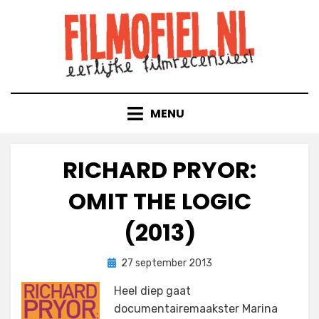
Doorgaan
naar
inhoud
MENU
RICHARD PRYOR:
OMIT THE LOGIC
(2013)
Geplaatst
door
27 september 2013
Filmofiel.nl
op
Heel diep gaat
documentairemaakster Marina