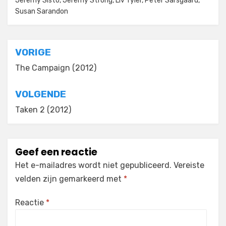
Jeremy Sisto
,
Jeremy Strong
,
Liv Tyler
,
Peter Sarsgaard
,
Susan Sarandon
Bericht
VORIGE
navigatie
The Campaign (2012)
VOLGENDE
Taken 2 (2012)
Geef een reactie
Het e-mailadres wordt niet gepubliceerd.
Vereiste
velden zijn gemarkeerd met
*
Reactie
*