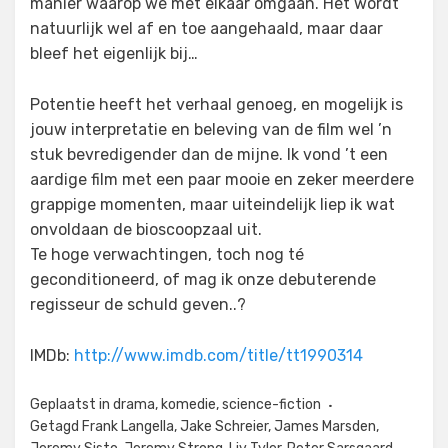
manier waarop we met elkaar omgaan. Het wordt
natuurlijk wel af en toe aangehaald, maar daar
bleef het eigenlijk bij…
Potentie heeft het verhaal genoeg, en mogelijk is
jouw interpretatie en beleving van de film wel ’n
stuk bevredigender dan de mijne. Ik vond ’t een
aardige film met een paar mooie en zeker meerdere
grappige momenten, maar uiteindelijk liep ik wat
onvoldaan de bioscoopzaal uit.
Te hoge verwachtingen, toch nog té
geconditioneerd, of mag ik onze debuterende
regisseur de schuld geven..?
IMDb:
http://www.imdb.com/title/tt1990314
Geplaatst in
drama
,
komedie
,
science-fiction
Getagd
Frank Langella
,
Jake Schreier
,
James Marsden
,