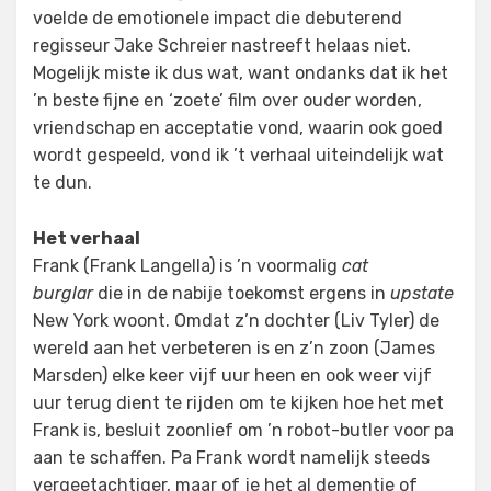
voelde de emotionele impact die debuterend
regisseur Jake Schreier nastreeft helaas niet.
Mogelijk miste ik dus wat, want ondanks dat ik het
’n beste fijne en ‘zoete’ film over ouder worden,
vriendschap en acceptatie vond, waarin ook goed
wordt gespeeld, vond ik ’t verhaal uiteindelijk wat
te dun.
Het verhaal
Frank (Frank Langella) is ’n voormalig
cat
burglar
die in de nabije toekomst ergens in
upstate
New York woont. Omdat z’n dochter (Liv Tyler) de
wereld aan het verbeteren is en z’n zoon (James
Marsden) elke keer vijf uur heen en ook weer vijf
uur terug dient te rijden om te kijken hoe het met
Frank is, besluit zoonlief om ’n robot-butler voor pa
aan te schaffen. Pa Frank wordt namelijk steeds
vergeetachtiger, maar of je het al dementie of