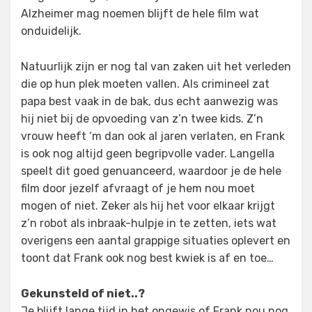
Alzheimer mag noemen blijft de hele film wat
onduidelijk.
Natuurlijk zijn er nog tal van zaken uit het verleden
die op hun plek moeten vallen. Als crimineel zat
papa best vaak in de bak, dus echt aanwezig was
hij niet bij de opvoeding van z’n twee kids. Z’n
vrouw heeft ‘m dan ook al jaren verlaten, en Frank
is ook nog altijd geen begripvolle vader. Langella
speelt dit goed genuanceerd, waardoor je de hele
film door jezelf afvraagt of je hem nou moet
mogen of niet. Zeker als hij het voor elkaar krijgt
z’n robot als inbraak-hulpje in te zetten, iets wat
overigens een aantal grappige situaties oplevert en
toont dat Frank ook nog best kwiek is af en toe…
Gekunsteld of niet..?
Je blijft lange tijd in het ongewis of Frank nou nog