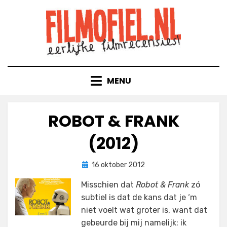
Doorgaan
naar
inhoud
MENU
ROBOT & FRANK
(2012)
Geplaatst
door
16 oktober 2012
Filmofiel.nl
op
Misschien dat
Robot & Frank
zó
subtiel is dat de kans dat je ‘m
niet voelt wat groter is, want dat
gebeurde bij mij namelijk: ik