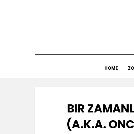
Doorgaan
naar
inhoud
HOME
ZO
BIR ZAMAN
(A.K.A. ONC