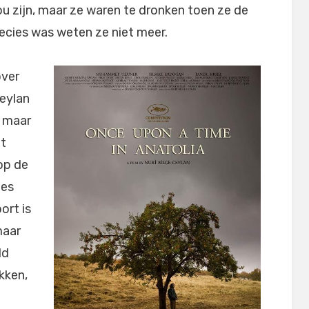
 zijn, maar ze waren te dronken toen ze de
ecies was weten ze niet meer.
over
Ceylan
e maar
et
op de
jes
ort is
maar
ld
kken,