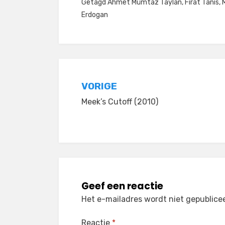
Getagd
Ahmet Mümtaz Taylan
,
Firat Tanis
,
Erdogan
Bericht
VORIGE
Meek’s Cutoff (2010)
navigatie
Geef een reactie
Het e-mailadres wordt niet gepublice
Reactie
*