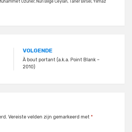
Muhammet Uzuner
,
Nuri Bilge Ceylan
,
Taner Birsel
,
Yilmaz
VOLGENDE
À bout portant (a.k.a. Point Blank –
2010)
erd.
Vereiste velden zijn gemarkeerd met
*