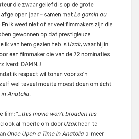
auteur die zwaar geliefd is op de grote
ij afgelopen jaar – samen met
Le gamin au
 En ik weet niet of er veel filmmakers zijn die
hebben gewonnen op dat prestigieuze
die ik van hem gezien heb is
Uzak
, waar hij in
oor een filmmaker die van de 72 nominaties
rzilverd: DAMN..!
dat ik respect wil tonen voor zo’n
 zelf wel teveel moeite moest doen om écht
in Anatolia
.
 film: “
…this movie won’t broaden his
k had ook al moeite om door
Uzak
heen te
van
Once Upon a Time in Anatolia
al meer