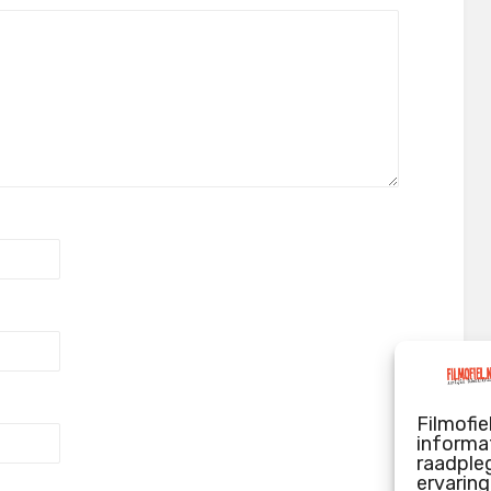
Filmofie
informat
raadpleg
ervarin