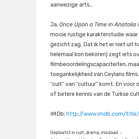
aanwezige arts…
Ja,
Once Upon a Time in Anatolia
i
mooie rustige karakterstudie waar 
gezicht zag. Dat ik het er niet uit 
helemaal kon bekoren) zegt iets ove
filmbeoordelingscapaciteiten, maar
toegankelijkheid van Ceylans films
“cult” van “cultuur” komt. En voor 
of betere kennis van de Turkse cul
IMDb:
http://www.imdb.com/title
Geplaatst in
cult
,
drama
,
misdaad