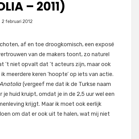
LIA – 2011)
eplaatst
door
2 februari 2012
Filmofiel.nl
p
choten, af en toe droogkomisch, een exposé
vertrouwen van de makers toont, zo naturel
 ’t niet opvalt dat ’t acteurs zijn, maar ook
 ik meerdere keren ‘hoopte’ op iets van actie.
Anatolia
(vergeef me dat ik de Turkse naam
r je huid kruipt, omdat je in de 2,5 uur wel een
menleving krijgt. Maar ik moet ook eerlijk
en om dat er ook uit te halen, wat mij niet