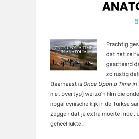
ANATO
G
o
Prachtig ges
dat het zelf
geacteerd dat
zo rustig dat
Daarnaast is
Once Upon a Time in 
niet overtyp) wel zo’n film die onde
nogal cynische kijk in de Turkse sa
zeggen dat je extra moeite moet do
geheel lukte…