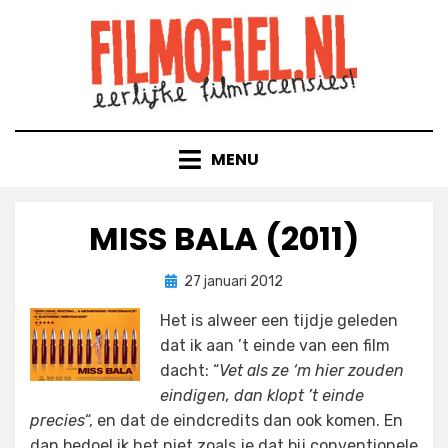
Doorgaan
naar
inhoud
MENU
MISS BALA (2011)
Geplaatst
door
27 januari 2012
Filmofiel.nl
op
Het is alweer een tijdje geleden
dat ik aan ’t einde van een film
dacht: “
Vet als ze ‘m hier zouden
eindigen, dan klopt ’t einde
precies
“, en dat de eindcredits dan ook komen. En
dan bedoel ik het niet zoals je dat bij conventionele