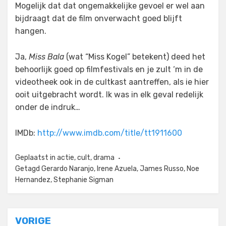
Mogelijk dat dat ongemakkelijke gevoel er wel aan
bijdraagt dat de film onverwacht goed blijft
hangen.
Ja,
Miss Bala
(wat “Miss Kogel” betekent) deed het
behoorlijk goed op filmfestivals en je zult ‘m in de
videotheek ook in de cultkast aantreffen, als ie hier
ooit uitgebracht wordt. Ik was in elk geval redelijk
onder de indruk…
IMDb:
http://www.imdb.com/title/tt1911600
Geplaatst in
actie
,
cult
,
drama
Getagd
Gerardo Naranjo
,
Irene Azuela
,
James Russo
,
Noe
Hernandez
,
Stephanie Sigman
Bericht
VORIGE