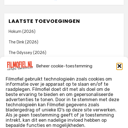
LAATSTE TOEVOEGINGEN
Hokum (2026)
The Dink (2026)
The Odyssey (2026)
Evil Dead Burn (2026)
Beheer cookie-toestemming
The Invite (2026)
Filmofiel gebruikt technologieën zoals cookies om
informatie over je apparaat op te slaan en/of te
raadplegen. Filmofiel doet dit met als doel om de
beste ervaring te bieden en om gepersonaliseerde
WIE IK BEN…?
advertenties te tonen. Door in te stemmen met deze
technologieën kan Filmofiel gegevens zoals
Ik ben ooit begonnen met m’n recensies omdat ik zoveel
bladergedrag of unieke ID's op deze site verwerken.
films keek dat ik af en toe niet meer wist welke ik nu wel of
Als je geen toestemming geeft of je toestemming
intrekt, kan dit een nadelige invloed hebben op
niet gezien had. Ik ben een filmliefhebber, heb als hobby nog
bepaalde functies en mogelijkheden.
erg lang in een videotheek gewerkt, en heb als coproducent