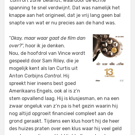
‘comfort zone’ belandt, waardoor de echte
spanning te snel verdwijnt. Dat was namelijk het
knappe aan het origineel, dat je vrij lang geen bal
snapte van wat er nu precies aan de hand was.
“
Okay, maar waar gaat de film dan
over?
“, hoor ik je denken.
Nou, de hoofdrol van Vince wordt
gespeeld door Sam Riley, die je
mogelijk kent als Ian Curtis uit
Anton Corbijns
Control
. Hij
spreekt hier ineens best goed
Amerikaans Engels, ook al is z’n
stem opvallend laag. Hij is klusjesman, en na een
zwaar ongeluk van z’n pa is het gezin waarin hij
nog altijd opgroeit financieel compleet aan de
grond geraakt. Tijdens een klus hoort hij de heer
des huizes praten over een klus waar hij veel geld