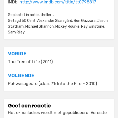
IMDb:
http://www.imdb.com/title/tt0798817
Geplaatst in
actie
,
thriller
Getagd
50 Cent
,
Alexander Skarsgård
,
Ben Gazzara
,
Jason
Statham
,
Michael Shannon
,
Mickey Rourke
,
Ray Winstone
,
Sam Riley
Bericht
VORIGE
navigatie
The Tree of Life (2011)
VOLGENDE
Pohwasogeuro (a.k.a. 71: Into the Fire – 2010)
Geef een reactie
Het e-mailadres wordt niet gepubliceerd.
Vereiste