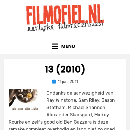
Doorgaan
naar
inhoud
MENU
13 (2010)
Geplaatst
door
11 juni 2011
Filmofiel.nl
op
Ondanks de aanwezigheid van
Ray Winstone, Sam Riley, Jason
Statham, Michael Shannon,
Alexander Skarsgard, Mickey
Rourke en zelfs good old Ben Gazzara is deze
remake compleet overbodig en lang niet zo goed