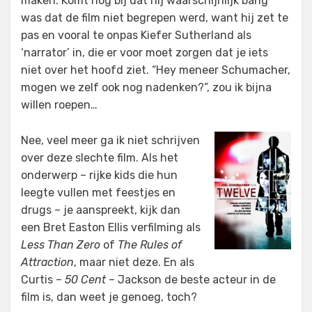
maken. Komt nog bij dat hij waarschijnlijk bang
was dat de film niet begrepen werd, want hij zet te
pas en vooral te onpas Kiefer Sutherland als
‘narrator’ in, die er voor moet zorgen dat je iets
niet over het hoofd ziet. “Hey meneer Schumacher,
mogen we zelf ook nog nadenken?”, zou ik bijna
willen roepen…
Nee, veel meer ga ik niet schrijven
over deze slechte film. Als het
onderwerp – rijke kids die hun
leegte vullen met feestjes en
drugs – je aanspreekt, kijk dan
een Bret Easton Ellis verfilming als
Less Than Zero
of
The Rules of
Attraction
, maar niet deze. En als
Curtis –
50 Cent
– Jackson de beste acteur in de
film is, dan weet je genoeg, toch?