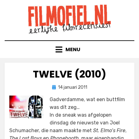
Doorgaan
naar
inhoud
MENU
TWELVE (2010)
Geplaatst
door
14 januari 2011
Filmofiel.nl
op
Gadverdamme, wat een buttfilm
was dít zeg…
In de sneak was afgelopen
dinsdag de nieuwste van Joel
Schumacher, die naam maakte met
St. Elmo’s Fire
,
The Lost Boys
en
Phonebooth
, maar eigenhandig