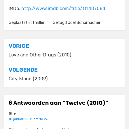
IMDb:
http://www.imdb.com/title/tt1407084
Geplaatst in
thriller
Getagd
Joel Schumacher
Bericht
VORIGE
navigatie
Love and Other Drugs (2010)
VOLGENDE
City Island (2009)
6 Antwoorden aan “Twelve (2010)”
Olle
18 januari 2011 om 10:26