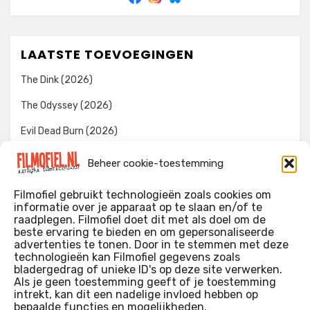
LAATSTE TOEVOEGINGEN
The Dink (2026)
The Odyssey (2026)
Evil Dead Burn (2026)
The Invite (2026)
Beheer cookie-toestemming
Toy Story 5 (2026)
Filmofiel gebruikt technologieën zoals cookies om
informatie over je apparaat op te slaan en/of te
raadplegen. Filmofiel doet dit met als doel om de
beste ervaring te bieden en om gepersonaliseerde
WIE IK BEN…?
advertenties te tonen. Door in te stemmen met deze
technologieën kan Filmofiel gegevens zoals
Ik ben ooit begonnen met m’n recensies omdat ik zoveel
bladergedrag of unieke ID's op deze site verwerken.
films keek dat ik af en toe niet meer wist welke ik nu wel of
Als je geen toestemming geeft of je toestemming
intrekt, kan dit een nadelige invloed hebben op
niet gezien had. Ik ben een filmliefhebber, heb als hobby nog
bepaalde functies en mogelijkheden.