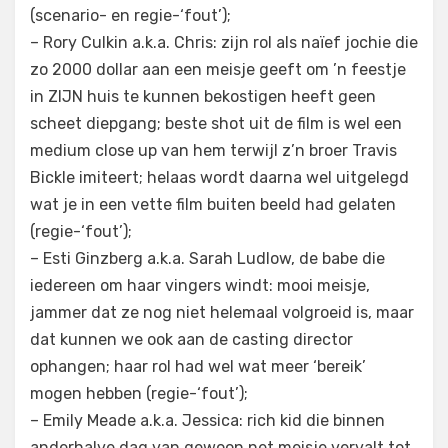
(scenario- en regie-‘fout’);
– Rory Culkin a.k.a. Chris: zijn rol als naïef jochie die
zo 2000 dollar aan een meisje geeft om ’n feestje
in ZIJN huis te kunnen bekostigen heeft geen
scheet diepgang; beste shot uit de film is wel een
medium close up van hem terwijl z’n broer Travis
Bickle imiteert; helaas wordt daarna wel uitgelegd
wat je in een vette film buiten beeld had gelaten
(regie-‘fout’);
– Esti Ginzberg a.k.a. Sarah Ludlow, de babe die
iedereen om haar vingers windt: mooi meisje,
jammer dat ze nog niet helemaal volgroeid is, maar
dat kunnen we ook aan de casting director
ophangen; haar rol had wel wat meer ‘bereik’
mogen hebben (regie-‘fout’);
– Emily Meade a.k.a. Jessica: rich kid die binnen
anderhalve dag van gewoon net meisje vervalt tot