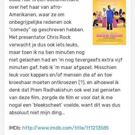
over het haar van afro-
Amerikanen, waar ze om
onbegrijpelijke redenen ook
“comedy” op geschreven hebben.
Met presentator Chris Rock
verwacht je dus ook iets leuks,
maar toen ik na tien minuten nog
niet gelachen had en ‘m nog tevergeefs extra vijf
minuten gaf, heb ik ‘m maar afgezet. Misschien
leuk voor kappers en/of mensen die af en toe
kroeshaar moeten ontkroezen (?), en alhoewel ik
denk dat Prem Radhakishun ook wel zal genieten
van deze film, zorgde de film er voor dat ik me
nogal een ‘bleekscheet’ voelde, want dit was dus
absoluut niet mijn ding…
IMDb:
http://www.imdb.com/title/tt1213585