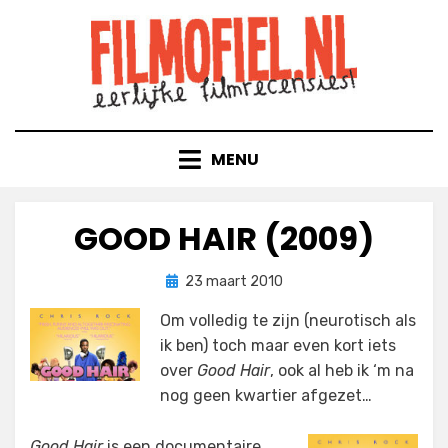
Doorgaan
naar
inhoud
MENU
GOOD HAIR (2009)
Geplaatst
door
23 maart 2010
Filmofiel.nl
op
Om volledig te zijn (neurotisch als
ik ben) toch maar even kort iets
over
Good Hair
, ook al heb ik ‘m na
nog geen kwartier afgezet…
Good Hair
is een documentaire