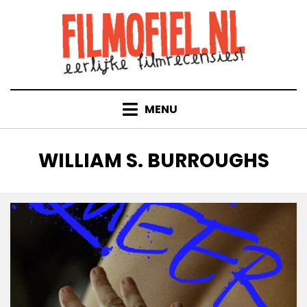
Doorgaan
naar
inhoud
MENU
TAG
:
WILLIAM S. BURROUGHS