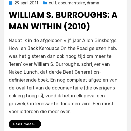
Geplaatst
29 april 2011
cult
,
documentaire
,
drama
op
WILLIAM S. BURROUGHS: A
MAN WITHIN (2010)
op
door
Laat een reactie achter
Filmofiel.nl
Nadat ik in de afgelopen vijf jaar Allen Ginsbergs
William
Howl en Jack Kerouacs On the Road gelezen heb,
S.
was het gisteren dan ook hoog tijd om meer te
Burroughs:
A
‘leren’ over William S. Burroughs, schrijver van
Man
Naked Lunch, dat derde Beat Generation-
Within
definiërende boek. En nog compleet afgezien van
(2010)
de kwaliteit van de documentaire (die overigens
ook erg hoog is), vond ik het in elk geval een
gruwelijk interessánte documentaire. Een must
voor iedereen die meer over…
Lees meer...