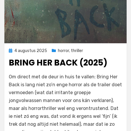
Geplaatst
4 augustus 2025
horror
,
thriller
op
BRING HER BACK (2025)
door
Filmofiel.nl
Om direct met de deur in huis te vallen: Bring Her
Back is lang niet zo’n enge horror als de trailer doet
vermoeden (wat dat irritante groepje
jongvolwassen mannen voor ons kán verklaren),
maar als horrorthriller wel eng verontrustend. Dat
ie niet zó eng was, dat vond ik ergens wel ‘fijn’ (ik
trek dat nog altijd niet helemaal), maar dat ie zo