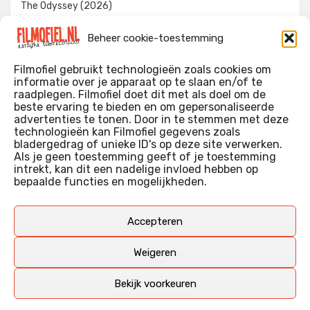
The Odyssey (2026)
Evil Dead Burn (2026)
Beheer cookie-toestemming
The Invite (2026)
Filmofiel gebruikt technologieën zoals cookies om
informatie over je apparaat op te slaan en/of te
raadplegen. Filmofiel doet dit met als doel om de
beste ervaring te bieden en om gepersonaliseerde
WIE IK BEN…?
advertenties te tonen. Door in te stemmen met deze
technologieën kan Filmofiel gegevens zoals
Ik ben ooit begonnen met m’n recensies omdat ik zoveel
bladergedrag of unieke ID's op deze site verwerken.
films keek dat ik af en toe niet meer wist welke ik nu wel of
Als je geen toestemming geeft of je toestemming
intrekt, kan dit een nadelige invloed hebben op
niet gezien had. Ik ben een filmliefhebber, heb als hobby nog
bepaalde functies en mogelijkheden.
erg lang in een videotheek gewerkt, en heb als coproducent
ook aan een aantal onafhankelijke films meegewerkt.
Deze recensies zijn dan ook vooral vrij pretentieloze
Accepteren
uitbreidingen van m’n voormalige ‘videotheek-geouwehoer’,
aangevuld met een groeiende kennis over de kunde én de
Weigeren
kunst van het maken van film.
Bekijk voorkeuren
Copyright © Filmofiel.nl – 2026