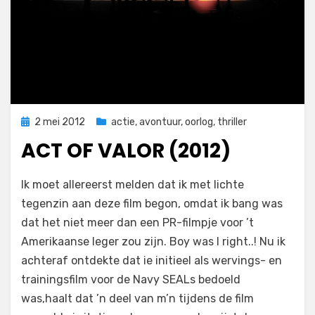
Geplaatst
2 mei 2012
actie
,
avontuur
,
oorlog
,
thriller
op
ACT OF VALOR (2012)
op
door
2 reacties
Filmofiel.nl
Ik moet allereerst melden dat ik met lichte
Act
tegenzin aan deze film begon, omdat ik bang was
of
dat het niet meer dan een PR-filmpje voor ’t
Valor
(2012)
Amerikaanse leger zou zijn. Boy was I right..! Nu ik
achteraf ontdekte dat ie initieel als wervings- en
trainingsfilm voor de Navy SEALs bedoeld
was,haalt dat ’n deel van m’n tijdens de film