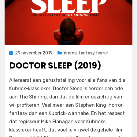
Geplaatst
29 november 2019
drama
,
fantasy
,
horror
op
DOCTOR SLEEP (2019)
op
door
Laat een reactie achter
Filmofiel.nl
Allereerst een geruststelling voor alle fans van die
Doctor
Kubrick-klassieker: Doctor Sleep is eerder een ode
Sleep
aan The Shining, dan dat de film er opzichtig van
(2019)
wil profiteren. Veel meer een Stephen King-horror-
fantasy dan een Kubrick-wannabe. En het respect
dat regisseur Mike Flanagan voor Kubricks
klassieker heeft, dat voel je vrijwel de gehele film.