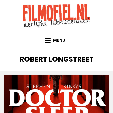
Doorgaan
naar
inhoud
MENU
TAG
:
ROBERT LONGSTREET