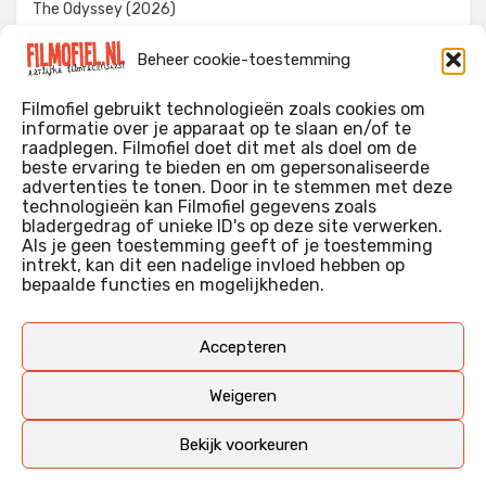
The Odyssey (2026)
Evil Dead Burn (2026)
Beheer cookie-toestemming
The Invite (2026)
Filmofiel gebruikt technologieën zoals cookies om
informatie over je apparaat op te slaan en/of te
raadplegen. Filmofiel doet dit met als doel om de
beste ervaring te bieden en om gepersonaliseerde
WIE IK BEN…?
advertenties te tonen. Door in te stemmen met deze
technologieën kan Filmofiel gegevens zoals
Ik ben ooit begonnen met m’n recensies omdat ik zoveel
bladergedrag of unieke ID's op deze site verwerken.
films keek dat ik af en toe niet meer wist welke ik nu wel of
Als je geen toestemming geeft of je toestemming
intrekt, kan dit een nadelige invloed hebben op
niet gezien had. Ik ben een filmliefhebber, heb als hobby nog
bepaalde functies en mogelijkheden.
erg lang in een videotheek gewerkt, en heb als coproducent
ook aan een aantal onafhankelijke films meegewerkt.
Deze recensies zijn dan ook vooral vrij pretentieloze
Accepteren
uitbreidingen van m’n voormalige ‘videotheek-geouwehoer’,
aangevuld met een groeiende kennis over de kunde én de
Weigeren
kunst van het maken van film.
Bekijk voorkeuren
Copyright © Filmofiel.nl – 2026