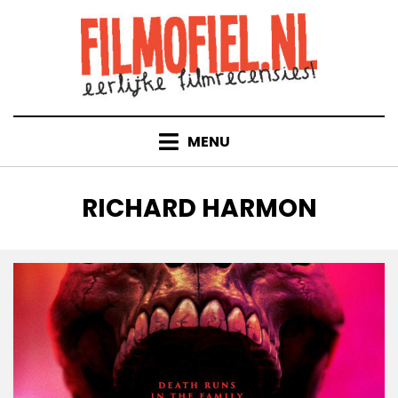
Doorgaan
naar
inhoud
MENU
TAG
:
RICHARD HARMON