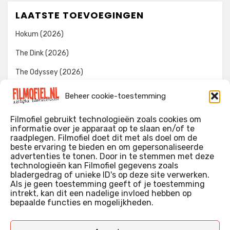
LAATSTE TOEVOEGINGEN
Hokum (2026)
The Dink (2026)
The Odyssey (2026)
Evil Dead Burn (2026)
Beheer cookie-toestemming
The Invite (2026)
Filmofiel gebruikt technologieën zoals cookies om
informatie over je apparaat op te slaan en/of te
raadplegen. Filmofiel doet dit met als doel om de
beste ervaring te bieden en om gepersonaliseerde
WIE IK BEN…?
advertenties te tonen. Door in te stemmen met deze
technologieën kan Filmofiel gegevens zoals
Ik ben ooit begonnen met m’n recensies omdat ik zoveel
bladergedrag of unieke ID's op deze site verwerken.
films keek dat ik af en toe niet meer wist welke ik nu wel of
Als je geen toestemming geeft of je toestemming
intrekt, kan dit een nadelige invloed hebben op
niet gezien had. Ik ben een filmliefhebber, heb als hobby nog
bepaalde functies en mogelijkheden.
erg lang in een videotheek gewerkt, en heb als coproducent
ook aan een aantal onafhankelijke films meegewerkt.
Deze recensies zijn dan ook vooral vrij pretentieloze