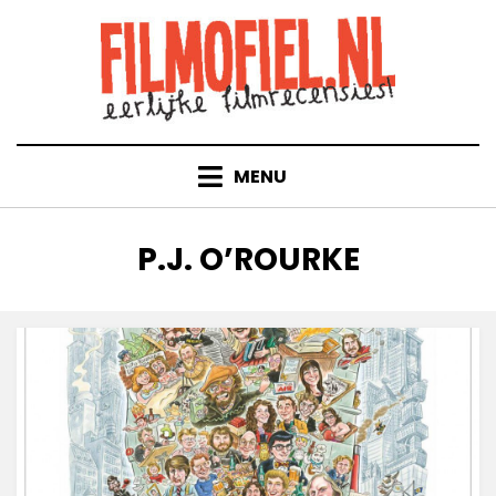
Doorgaan
naar
inhoud
MENU
TAG
:
P.J. O’ROURKE