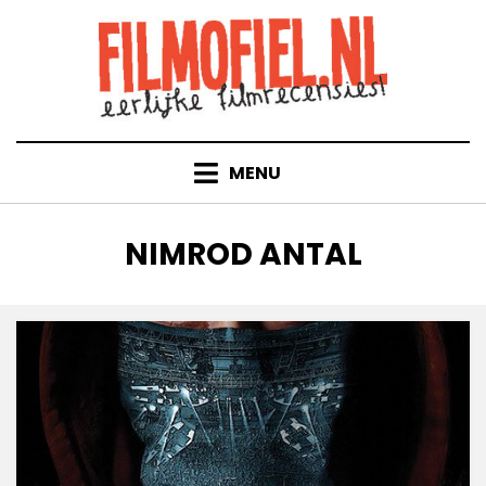
Doorgaan
naar
inhoud
MENU
TAG
:
NIMROD ANTAL