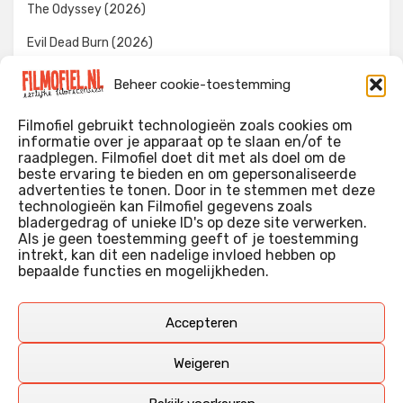
The Odyssey (2026)
Evil Dead Burn (2026)
The Invite (2026)
Beheer cookie-toestemming
Toy Story 5 (2026)
Filmofiel gebruikt technologieën zoals cookies om
informatie over je apparaat op te slaan en/of te
raadplegen. Filmofiel doet dit met als doel om de
beste ervaring te bieden en om gepersonaliseerde
WIE IK BEN…?
advertenties te tonen. Door in te stemmen met deze
technologieën kan Filmofiel gegevens zoals
Ik ben ooit begonnen met m’n recensies omdat ik zoveel
bladergedrag of unieke ID's op deze site verwerken.
films keek dat ik af en toe niet meer wist welke ik nu wel of
Als je geen toestemming geeft of je toestemming
intrekt, kan dit een nadelige invloed hebben op
niet gezien had. Ik ben een filmliefhebber, heb als hobby nog
bepaalde functies en mogelijkheden.
erg lang in een videotheek gewerkt, en heb als coproducent
ook aan een aantal onafhankelijke films meegewerkt.
Deze recensies zijn dan ook vooral vrij pretentieloze
Accepteren
uitbreidingen van m’n voormalige ‘videotheek-geouwehoer’,
aangevuld met een groeiende kennis over de kunde én de
Weigeren
kunst van het maken van film.