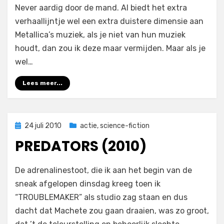
Never aardig door de mand. Al biedt het extra
verhaallijntje wel een extra duistere dimensie aan
Metallica’s muziek, als je niet van hun muziek
houdt, dan zou ik deze maar vermijden. Maar als je
wel…
Lees meer...
Geplaatst
24 juli 2010
actie
,
science-fiction
op
PREDATORS (2010)
op
door
Laat een reactie achter
Filmofiel.nl
De adrenalinestoot, die ik aan het begin van de
Predators
sneak afgelopen dinsdag kreeg toen ik
(2010)
“TROUBLEMAKER” als studio zag staan en dus
dacht dat Machete zou gaan draaien, was zo groot,