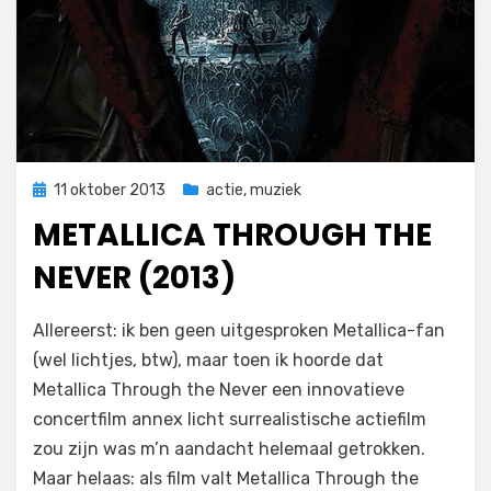
Geplaatst
11 oktober 2013
actie
,
muziek
op
METALLICA THROUGH THE
NEVER (2013)
op
door
Laat een reactie achter
Filmofiel.nl
Allereerst: ik ben geen uitgesproken Metallica-fan
Metallica
(wel lichtjes, btw), maar toen ik hoorde dat
Through
Metallica Through the Never een innovatieve
the
Never
concertfilm annex licht surrealistische actiefilm
(2013)
zou zijn was m’n aandacht helemaal getrokken.
Maar helaas: als film valt Metallica Through the