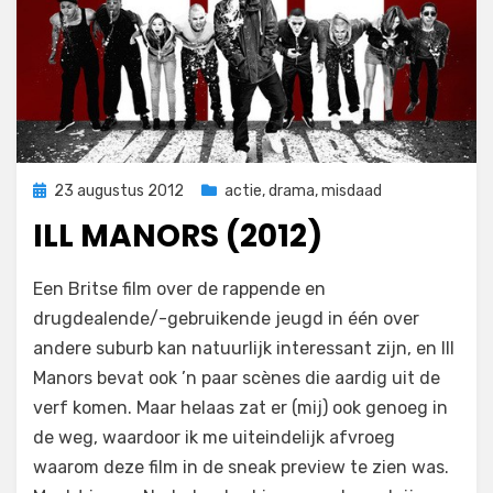
Geplaatst
23 augustus 2012
actie
,
drama
,
misdaad
op
ILL MANORS (2012)
op
door
Laat een reactie achter
Filmofiel.nl
Een Britse film over de rappende en
Ill
drugdealende/-gebruikende jeugd in één over
Manors
andere suburb kan natuurlijk interessant zijn, en Ill
(2012)
Manors bevat ook ’n paar scènes die aardig uit de
verf komen. Maar helaas zat er (mij) ook genoeg in
de weg, waardoor ik me uiteindelijk afvroeg
waarom deze film in de sneak preview te zien was.