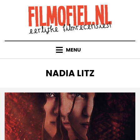
Doorgaan
naar
inhoud
MENU
TAG
:
NADIA LITZ