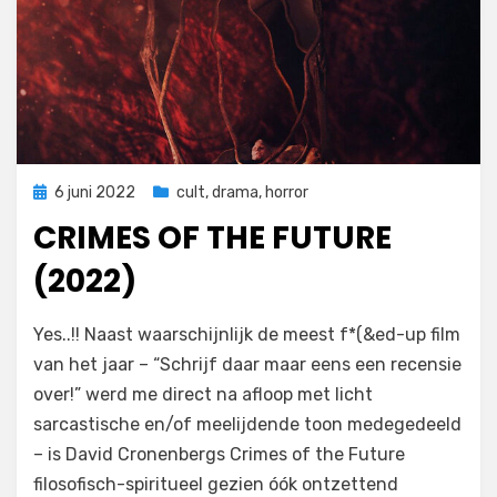
Geplaatst
6 juni 2022
cult
,
drama
,
horror
op
CRIMES OF THE FUTURE
(2022)
door
Filmofiel.nl
Yes..!! Naast waarschijnlijk de meest f*(&ed-up film
van het jaar – “Schrijf daar maar eens een recensie
over!” werd me direct na afloop met licht
sarcastische en/of meelijdende toon medegedeeld
– is David Cronenbergs Crimes of the Future
filosofisch-spiritueel gezien óók ontzettend