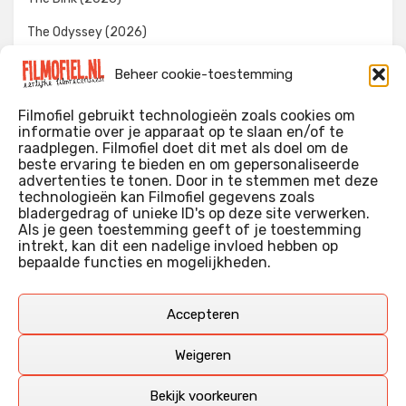
The Odyssey (2026)
Evil Dead Burn (2026)
Beheer cookie-toestemming
The Invite (2026)
Filmofiel gebruikt technologieën zoals cookies om
informatie over je apparaat op te slaan en/of te
raadplegen. Filmofiel doet dit met als doel om de
beste ervaring te bieden en om gepersonaliseerde
WIE IK BEN…?
advertenties te tonen. Door in te stemmen met deze
technologieën kan Filmofiel gegevens zoals
Ik ben ooit begonnen met m’n recensies omdat ik zoveel
bladergedrag of unieke ID's op deze site verwerken.
films keek dat ik af en toe niet meer wist welke ik nu wel of
Als je geen toestemming geeft of je toestemming
intrekt, kan dit een nadelige invloed hebben op
niet gezien had. Ik ben een filmliefhebber, heb als hobby nog
bepaalde functies en mogelijkheden.
erg lang in een videotheek gewerkt, en heb als coproducent
ook aan een aantal onafhankelijke films meegewerkt.
Deze recensies zijn dan ook vooral vrij pretentieloze
Accepteren
uitbreidingen van m’n voormalige ‘videotheek-geouwehoer’,
aangevuld met een groeiende kennis over de kunde én de
Weigeren
kunst van het maken van film.
Bekijk voorkeuren