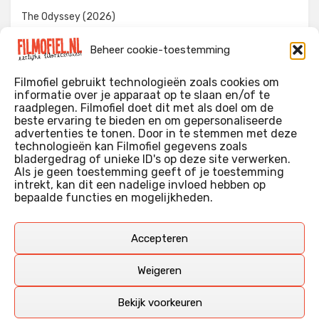
The Odyssey (2026)
Evil Dead Burn (2026)
Beheer cookie-toestemming
The Invite (2026)
Filmofiel gebruikt technologieën zoals cookies om
informatie over je apparaat op te slaan en/of te
raadplegen. Filmofiel doet dit met als doel om de
beste ervaring te bieden en om gepersonaliseerde
WIE IK BEN…?
advertenties te tonen. Door in te stemmen met deze
technologieën kan Filmofiel gegevens zoals
Ik ben ooit begonnen met m’n recensies omdat ik zoveel
bladergedrag of unieke ID's op deze site verwerken.
films keek dat ik af en toe niet meer wist welke ik nu wel of
Als je geen toestemming geeft of je toestemming
intrekt, kan dit een nadelige invloed hebben op
niet gezien had. Ik ben een filmliefhebber, heb als hobby nog
bepaalde functies en mogelijkheden.
erg lang in een videotheek gewerkt, en heb als coproducent
ook aan een aantal onafhankelijke films meegewerkt.
Deze recensies zijn dan ook vooral vrij pretentieloze
Accepteren
uitbreidingen van m’n voormalige ‘videotheek-geouwehoer’,
aangevuld met een groeiende kennis over de kunde én de
Weigeren
kunst van het maken van film.
Bekijk voorkeuren