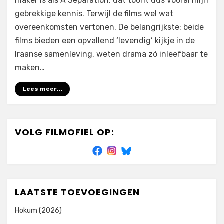
maker is als A Separation, dat toont dus vooral mijn
gebrekkige kennis. Terwijl de films wel wat
overeenkomsten vertonen. De belangrijkste: beide
films bieden een opvallend ‘levendig’ kijkje in de
Iraanse samenleving, weten drama zó inleefbaar te
maken…
Lees meer...
VOLG FILMOFIEL OP:
LAATSTE TOEVOEGINGEN
Hokum (2026)