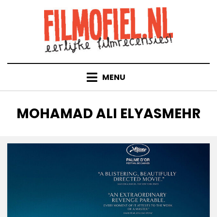
Doorgaan
naar
inhoud
MENU
TAG
:
MOHAMAD ALI ELYASMEHR