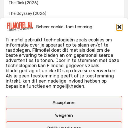
The Dink (2026)
The Odyssey (2026)
Evil Dead Burn (2026)
Beheer cookie-toestemming
The Invite (2026)
Filmofiel gebruikt technologieën zoals cookies om
informatie over je apparaat op te slaan en/of te
raadplegen. Filmofiel doet dit met als doel om de
beste ervaring te bieden en om gepersonaliseerde
WIE IK BEN…?
advertenties te tonen. Door in te stemmen met deze
technologieën kan Filmofiel gegevens zoals
Ik ben ooit begonnen met m’n recensies omdat ik zoveel
bladergedrag of unieke ID's op deze site verwerken.
films keek dat ik af en toe niet meer wist welke ik nu wel of
Als je geen toestemming geeft of je toestemming
intrekt, kan dit een nadelige invloed hebben op
niet gezien had. Ik ben een filmliefhebber, heb als hobby nog
bepaalde functies en mogelijkheden.
erg lang in een videotheek gewerkt, en heb als coproducent
ook aan een aantal onafhankelijke films meegewerkt.
Deze recensies zijn dan ook vooral vrij pretentieloze
Accepteren
uitbreidingen van m’n voormalige ‘videotheek-geouwehoer’,
aangevuld met een groeiende kennis over de kunde én de
Weigeren
kunst van het maken van film.