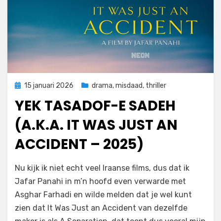
Geplaatst
15 januari 2026
drama
,
misdaad
,
thriller
op
YEK TASADOF-E SADEH
(A.K.A. IT WAS JUST AN
ACCIDENT – 2025)
door
Filmofiel.nl
Nu kijk ik niet echt veel Iraanse films, dus dat ik
Jafar Panahi in m’n hoofd even verwarde met
Asghar Farhadi en wilde melden dat je wel kunt
zien dat It Was Just an Accident van dezelfde