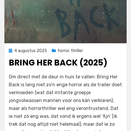
Geplaatst
4 augustus 2025
horror
,
thriller
op
BRING HER BACK (2025)
door
Filmofiel.nl
Om direct met de deur in huis te vallen: Bring Her
Back is lang niet zo’n enge horror als de trailer doet
vermoeden (wat dat irritante groepje
jongvolwassen mannen voor ons kán verklaren),
maar als horrorthriller wel eng verontrustend. Dat
ie niet zó eng was, dat vond ik ergens wel ‘fijn’ (ik
trek dat nog altijd niet helemaal), maar dat ie zo