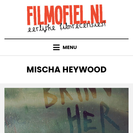
Doorgaan
naar
inhoud
MENU
TAG
:
MISCHA HEYWOOD