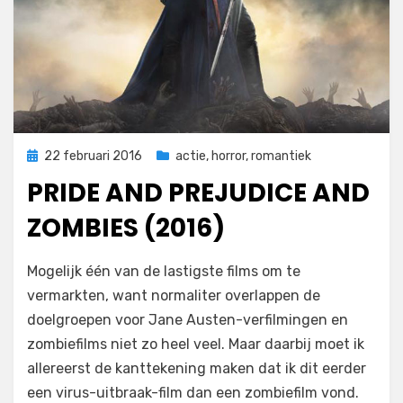
Geplaatst
22 februari 2016
actie
,
horror
,
romantiek
op
PRIDE AND PREJUDICE AND
ZOMBIES (2016)
op
door
Laat een reactie achter
Filmofiel.nl
Mogelijk één van de lastigste films om te
Pride
vermarkten, want normaliter overlappen de
and
doelgroepen voor Jane Austen-verfilmingen en
Prejudice
and
zombiefilms niet zo heel veel. Maar daarbij moet ik
Zombies
allereerst de kanttekening maken dat ik dit eerder
(2016)
een virus-uitbraak-film dan een zombiefilm vond.