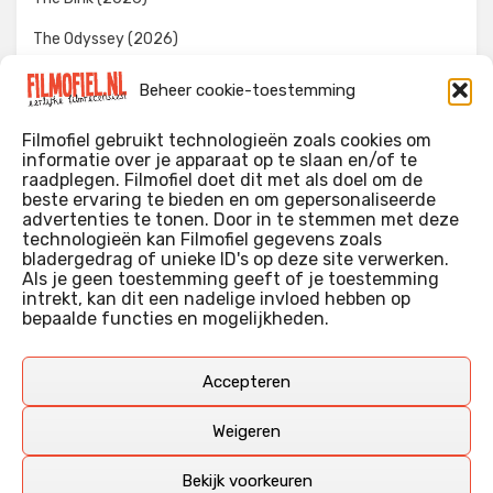
The Odyssey (2026)
Evil Dead Burn (2026)
Beheer cookie-toestemming
The Invite (2026)
Filmofiel gebruikt technologieën zoals cookies om
informatie over je apparaat op te slaan en/of te
raadplegen. Filmofiel doet dit met als doel om de
beste ervaring te bieden en om gepersonaliseerde
WIE IK BEN…?
advertenties te tonen. Door in te stemmen met deze
technologieën kan Filmofiel gegevens zoals
Ik ben ooit begonnen met m’n recensies omdat ik zoveel
bladergedrag of unieke ID's op deze site verwerken.
films keek dat ik af en toe niet meer wist welke ik nu wel of
Als je geen toestemming geeft of je toestemming
intrekt, kan dit een nadelige invloed hebben op
niet gezien had. Ik ben een filmliefhebber, heb als hobby nog
bepaalde functies en mogelijkheden.
erg lang in een videotheek gewerkt, en heb als coproducent
ook aan een aantal onafhankelijke films meegewerkt.
Deze recensies zijn dan ook vooral vrij pretentieloze
Accepteren
uitbreidingen van m’n voormalige ‘videotheek-geouwehoer’,
aangevuld met een groeiende kennis over de kunde én de
Weigeren
kunst van het maken van film.
Bekijk voorkeuren