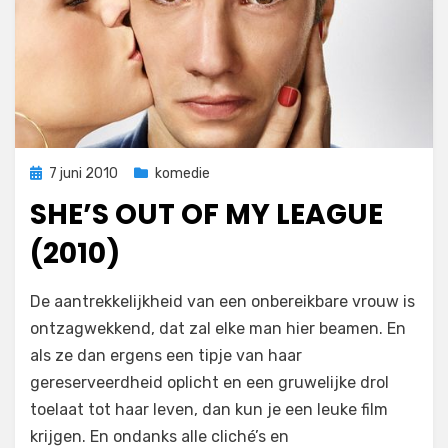
Geplaatst
7 juni 2010
komedie
op
SHE’S OUT OF MY LEAGUE
(2010)
op
door
Laat een reactie achter
Filmofiel.nl
De aantrekkelijkheid van een onbereikbare vrouw is
She’s
ontzagwekkend, dat zal elke man hier beamen. En
Out
als ze dan ergens een tipje van haar
of
My
gereserveerdheid oplicht en een gruwelijke drol
League
toelaat tot haar leven, dan kun je een leuke film
(2010)
krijgen. En ondanks alle cliché’s en