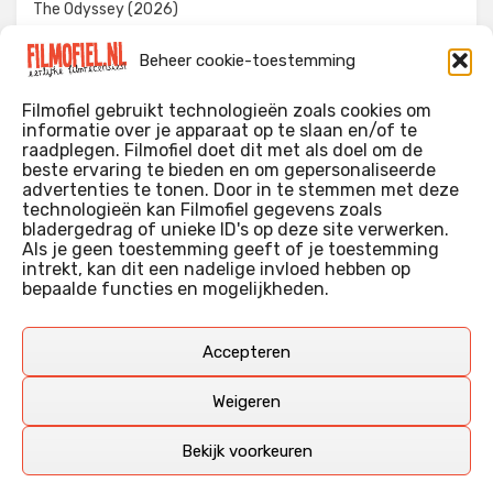
The Odyssey (2026)
Evil Dead Burn (2026)
Beheer cookie-toestemming
The Invite (2026)
Filmofiel gebruikt technologieën zoals cookies om
informatie over je apparaat op te slaan en/of te
raadplegen. Filmofiel doet dit met als doel om de
beste ervaring te bieden en om gepersonaliseerde
WIE IK BEN…?
advertenties te tonen. Door in te stemmen met deze
technologieën kan Filmofiel gegevens zoals
Ik ben ooit begonnen met m’n recensies omdat ik zoveel
bladergedrag of unieke ID's op deze site verwerken.
films keek dat ik af en toe niet meer wist welke ik nu wel of
Als je geen toestemming geeft of je toestemming
intrekt, kan dit een nadelige invloed hebben op
niet gezien had. Ik ben een filmliefhebber, heb als hobby nog
bepaalde functies en mogelijkheden.
erg lang in een videotheek gewerkt, en heb als coproducent
ook aan een aantal onafhankelijke films meegewerkt.
Deze recensies zijn dan ook vooral vrij pretentieloze
Accepteren
uitbreidingen van m’n voormalige ‘videotheek-geouwehoer’,
aangevuld met een groeiende kennis over de kunde én de
Weigeren
kunst van het maken van film.
Bekijk voorkeuren
Copyright © Filmofiel.nl – 2026