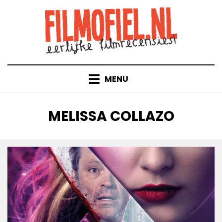
Doorgaan
naar
inhoud
MENU
TAG
:
MELISSA COLLAZO