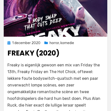
Geplaatst
1 december 2020
horror
,
komedie
op
FREAKY (2020)
op
door
Laat een reactie achter
Filmofiel.nl
Freaky is eigenlijk gewoon een mix van Friday the
Freaky
13th, Freaky Friday en The Hot Chick, oftewel:
(2020)
lekkere foute bodyswitch-quatsch met een paar
onverwacht lompe scènes, een zeer
ongemakkelijke romantische scène en twee
hoofdrolspelers die hard hun best doen. Plus Alan
Ruck, die hier exact de lullige leraar speelt