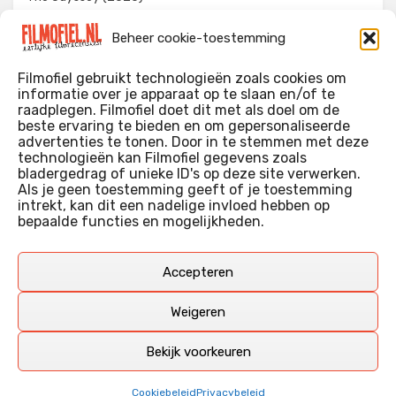
Evil Dead Burn (2026)
Beheer cookie-toestemming
The Invite (2026)
Filmofiel gebruikt technologieën zoals cookies om
informatie over je apparaat op te slaan en/of te
raadplegen. Filmofiel doet dit met als doel om de
beste ervaring te bieden en om gepersonaliseerde
WIE IK BEN…?
advertenties te tonen. Door in te stemmen met deze
technologieën kan Filmofiel gegevens zoals
Ik ben ooit begonnen met m’n recensies omdat ik zoveel
bladergedrag of unieke ID's op deze site verwerken.
films keek dat ik af en toe niet meer wist welke ik nu wel of
Als je geen toestemming geeft of je toestemming
intrekt, kan dit een nadelige invloed hebben op
niet gezien had. Ik ben een filmliefhebber, heb als hobby nog
bepaalde functies en mogelijkheden.
erg lang in een videotheek gewerkt, en heb als coproducent
ook aan een aantal onafhankelijke films meegewerkt.
Deze recensies zijn dan ook vooral vrij pretentieloze
Accepteren
uitbreidingen van m’n voormalige ‘videotheek-geouwehoer’,
aangevuld met een groeiende kennis over de kunde én de
Weigeren
kunst van het maken van film.
Bekijk voorkeuren
Copyright © Filmofiel.nl – 2026
Cookiebeleid
Privacybeleid