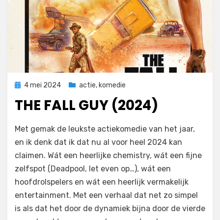
Geplaatst
4 mei 2024
actie
,
komedie
op
THE FALL GUY (2024)
door
Filmofiel.nl
Met gemak de leukste actiekomedie van het jaar,
en ik denk dat ik dat nu al voor heel 2024 kan
claimen. Wát een heerlijke chemistry, wát een fijne
zelfspot (Deadpool, let even op…), wát een
hoofdrolspelers en wát een heerlijk vermakelijk
entertainment. Met een verhaal dat net zo simpel
is als dat het door de dynamiek bijna door de vierde