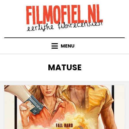
Doorgaan
naar
inhoud
MENU
TAG
:
MATUSE