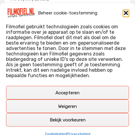
Evil Dead Burn (2026)
Beheer cookie-toestemming
The Invite (2026)
Filmofiel gebruikt technologieën zoals cookies om
informatie over je apparaat op te slaan en/of te
raadplegen. Filmofiel doet dit met als doel om de
beste ervaring te bieden en om gepersonaliseerde
WIE IK BEN…?
advertenties te tonen. Door in te stemmen met deze
technologieën kan Filmofiel gegevens zoals
Ik ben ooit begonnen met m’n recensies omdat ik zoveel
bladergedrag of unieke ID's op deze site verwerken.
films keek dat ik af en toe niet meer wist welke ik nu wel of
Als je geen toestemming geeft of je toestemming
intrekt, kan dit een nadelige invloed hebben op
niet gezien had. Ik ben een filmliefhebber, heb als hobby nog
bepaalde functies en mogelijkheden.
erg lang in een videotheek gewerkt, en heb als coproducent
ook aan een aantal onafhankelijke films meegewerkt.
Deze recensies zijn dan ook vooral vrij pretentieloze
Accepteren
uitbreidingen van m’n voormalige ‘videotheek-geouwehoer’,
aangevuld met een groeiende kennis over de kunde én de
Weigeren
kunst van het maken van film.
Bekijk voorkeuren
Copyright © Filmofiel.nl – 2026
Cookiebeleid
Privacybeleid