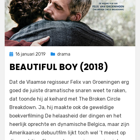
Geplaatst
16 januari 2019
drama
op
BEAUTIFUL BOY (2018)
op
door
Laat een reactie achter
Filmofiel.nl
Dat de Vlaamse regisseur Felix van Groeningen erg
Beautiful
goed de juiste dramatische snaren weet te raken,
Boy
dat toonde hij al keihard met The Broken Circle
(2018)
Breakdown. Ja, hij maakte ook de geweldige
boekverfilming De helaasheid der dingen en het
heerlijk oprechte en dynamische Belgica, maar zijn
Amerikaanse debuutfilm lijkt toch wel ’t meest op