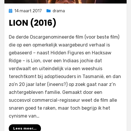
Geplaatst
14 maart 2017
drama
op
LION (2016)
op
door
Laat een reactie achter
Filmofiel.nl
De derde Oscargenomineerde film (voor beste film)
Lion
die op een opmerkelijk waargebeurd verhaal is
(2016)
gebaseerd – naast Hidden Figures en Hacksaw
Ridge – is Lion, over een Indiaas jochie dat
verdwaalt en uiteindelijk via een weeshuis
terechtkomt bij adoptieouders in Tasmanië, en dan
zo’n 20 jaar later (ineens?) op zoek gaat naar z’n
achtergebleven familie. Gemaakt door een
succesvol commercial-regisseur weet de film alle
snaren goed te raken, maar toch begrijp ik het
cynisme van…
Lees meer...