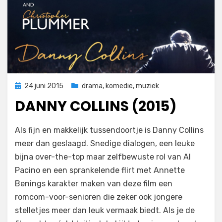
Geplaatst
24 juni 2015
drama
,
komedie
,
muziek
op
DANNY COLLINS (2015)
op
door
Laat een reactie achter
Filmofiel.nl
Als fijn en makkelijk tussendoortje is Danny Collins
Danny
meer dan geslaagd. Snedige dialogen, een leuke
Collins
bijna over-the-top maar zelfbewuste rol van Al
(2015)
Pacino en een sprankelende flirt met Annette
Benings karakter maken van deze film een
romcom-voor-senioren die zeker ook jongere
stelletjes meer dan leuk vermaak biedt. Als je de