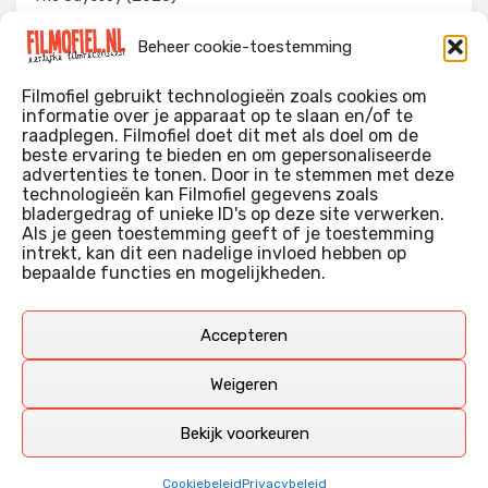
Evil Dead Burn (2026)
Beheer cookie-toestemming
The Invite (2026)
Filmofiel gebruikt technologieën zoals cookies om
informatie over je apparaat op te slaan en/of te
raadplegen. Filmofiel doet dit met als doel om de
beste ervaring te bieden en om gepersonaliseerde
WIE IK BEN…?
advertenties te tonen. Door in te stemmen met deze
technologieën kan Filmofiel gegevens zoals
Ik ben ooit begonnen met m’n recensies omdat ik zoveel
bladergedrag of unieke ID's op deze site verwerken.
films keek dat ik af en toe niet meer wist welke ik nu wel of
Als je geen toestemming geeft of je toestemming
intrekt, kan dit een nadelige invloed hebben op
niet gezien had. Ik ben een filmliefhebber, heb als hobby nog
bepaalde functies en mogelijkheden.
erg lang in een videotheek gewerkt, en heb als coproducent
ook aan een aantal onafhankelijke films meegewerkt.
Deze recensies zijn dan ook vooral vrij pretentieloze
Accepteren
uitbreidingen van m’n voormalige ‘videotheek-geouwehoer’,
aangevuld met een groeiende kennis over de kunde én de
Weigeren
kunst van het maken van film.
Bekijk voorkeuren
Copyright © Filmofiel.nl – 2026
Cookiebeleid
Privacybeleid