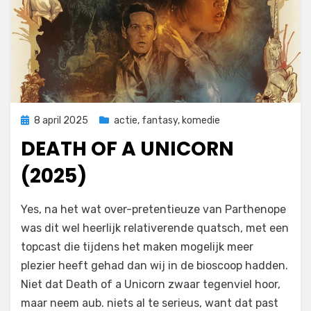
Geplaatst
8 april 2025
actie
,
fantasy
,
komedie
op
DEATH OF A UNICORN
(2025)
op
door
1 reactie
Filmofiel.nl
Yes, na het wat over-pretentieuze van Parthenope
Death
was dit wel heerlijk relativerende quatsch, met een
of
topcast die tijdens het maken mogelijk meer
a
Unicorn
plezier heeft gehad dan wij in de bioscoop hadden.
(2025)
Niet dat Death of a Unicorn zwaar tegenviel hoor,
maar neem aub. niets al te serieus, want dat past