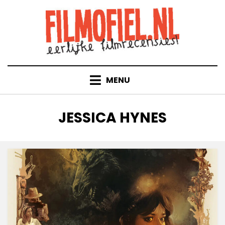
Doorgaan
naar
inhoud
MENU
TAG
:
JESSICA HYNES