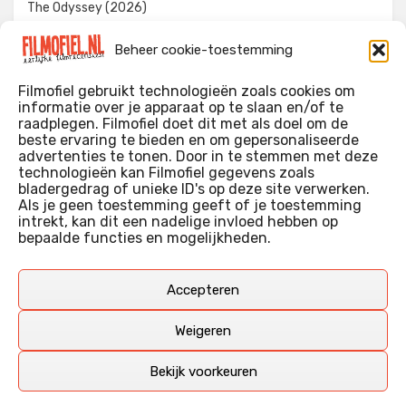
The Odyssey (2026)
Evil Dead Burn (2026)
Beheer cookie-toestemming
The Invite (2026)
Filmofiel gebruikt technologieën zoals cookies om
informatie over je apparaat op te slaan en/of te
raadplegen. Filmofiel doet dit met als doel om de
beste ervaring te bieden en om gepersonaliseerde
WIE IK BEN…?
advertenties te tonen. Door in te stemmen met deze
technologieën kan Filmofiel gegevens zoals
Ik ben ooit begonnen met m’n recensies omdat ik zoveel
bladergedrag of unieke ID's op deze site verwerken.
films keek dat ik af en toe niet meer wist welke ik nu wel of
Als je geen toestemming geeft of je toestemming
intrekt, kan dit een nadelige invloed hebben op
niet gezien had. Ik ben een filmliefhebber, heb als hobby nog
bepaalde functies en mogelijkheden.
erg lang in een videotheek gewerkt, en heb als coproducent
ook aan een aantal onafhankelijke films meegewerkt.
Deze recensies zijn dan ook vooral vrij pretentieloze
Accepteren
uitbreidingen van m’n voormalige ‘videotheek-geouwehoer’,
aangevuld met een groeiende kennis over de kunde én de
Weigeren
kunst van het maken van film.
Bekijk voorkeuren
Copyright © Filmofiel.nl – 2026