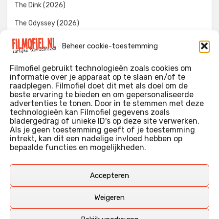
The Dink (2026)
The Odyssey (2026)
Evil Dead Burn (2026)
Beheer cookie-toestemming
The Invite (2026)
Filmofiel gebruikt technologieën zoals cookies om
informatie over je apparaat op te slaan en/of te
raadplegen. Filmofiel doet dit met als doel om de
beste ervaring te bieden en om gepersonaliseerde
WIE IK BEN…?
advertenties te tonen. Door in te stemmen met deze
technologieën kan Filmofiel gegevens zoals
Ik ben ooit begonnen met m’n recensies omdat ik zoveel
bladergedrag of unieke ID's op deze site verwerken.
films keek dat ik af en toe niet meer wist welke ik nu wel of
Als je geen toestemming geeft of je toestemming
intrekt, kan dit een nadelige invloed hebben op
niet gezien had. Ik ben een filmliefhebber, heb als hobby nog
bepaalde functies en mogelijkheden.
erg lang in een videotheek gewerkt, en heb als coproducent
ook aan een aantal onafhankelijke films meegewerkt.
Deze recensies zijn dan ook vooral vrij pretentieloze
Accepteren
uitbreidingen van m’n voormalige ‘videotheek-geouwehoer’,
aangevuld met een groeiende kennis over de kunde én de
Weigeren
kunst van het maken van film.