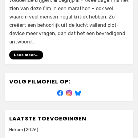
voldoende krijgen, al begrijp ik – twee dagen na het
The
zien van deze film in een marathon – ook wel
Rise
waarom veel mensen nogal kritiek hebben. Zo
of
creëert een behoorlijk uit de lucht vallend plot-
Skywalker
(2019)
device meer vragen, dan dat het een bevredigend
antwoord…
Lees meer...
VOLG FILMOFIEL OP:
LAATSTE TOEVOEGINGEN
Hokum (2026)