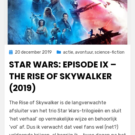
Geplaatst
20 december 2019
actie
,
avontuur
,
science-fiction
op
STAR WARS: EPISODE IX –
THE RISE OF SKYWALKER
(2019)
op
door
Laat een reactie achter
Filmofiel.nl
The Rise of Skywalker is de langverwachte
Star
afsluiter van het trio Star Wars-trilogieën en sluit
Wars:
‘het verhaal’ op vermakelijke wijze en behoorlijk
Episode
IX
‘vol’ af. Dus ik verwacht dat veel fans wel (net?)
–