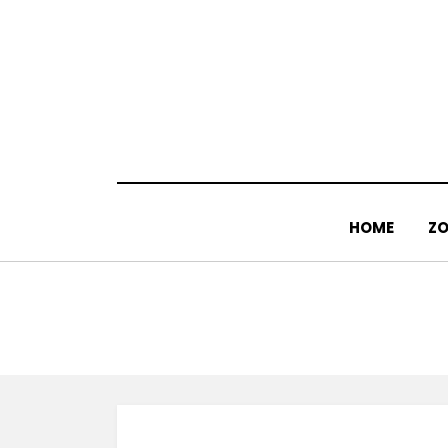
Doorgaan
naar
inhoud
HOME
ZO