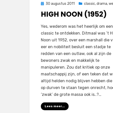
Geplaatst
30 augustus 2011
classic
,
drama
,
we
op
HIGH NOON (1952)
op
door
1 reactie
Filmofiel.nl
Yes, wederom was het heerlijk om een
High
classic te ontdekken. Ditmaal was ’t 
Noon
Noon uit 1952, over een marshall die 
(1952)
eer en nobiliteit besluit een stadje te
redden van een outlaw, ook al zijn de
bewoners zwak en makkelijk te
manipuleren. Zou dat kritiek op onze
maatschappij zijn, of een teken dat 
altijd helden nodig blijven hebben die
op durven te staan tegen onrecht, ho
‘zwak’ de grote massa ook is..?…
Lees meer...