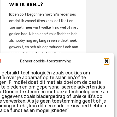
WIE IK BEN…?
Ik ben ooit begonnen met m’n recensies
omdat ik zoveel films keek dat ik af en
toe niet meer wist welke ik nu wel of niet
gezien had. Ik ben een filmliefhebber, heb
als hobby nog erg lang in een videotheek
gewerkt, en heb als coproducent ook aan
een aantal onafhankelijke films
meegewerkt.
Beheer cookie-toestemming
Deze recensies zijn dan ook vooral vrij
l gebruikt technologieën zoals cookies om
pretentieloze uitbreidingen van m’n
ie over je apparaat op te slaan en/of te
voormalige ‘videotheek-geouwehoer’,
en. Filmofiel doet dit met als doel om de beste
g te bieden en om gepersonaliseerde advertenties
aangevuld met een groeiende kennis
n. Door in te stemmen met deze technologieën kan
over de kunde én de kunst van het
l gegevens zoals bladergedrag of unieke ID's op
maken van film.
e verwerken. Als je geen toestemming geeft of je
ing intrekt, kan dit een nadelige invloed hebben
alde functies en mogelijkheden.