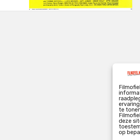
Filmofie
informat
raadpleg
ervarin
te tone
Filmofie
deze sit
toestemm
op bepa