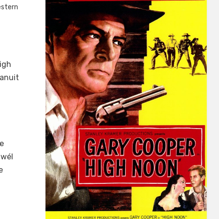
stern
High
vanuit
we
 wél
e