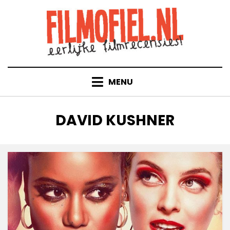
Doorgaan
naar
inhoud
MENU
TAG
:
DAVID KUSHNER