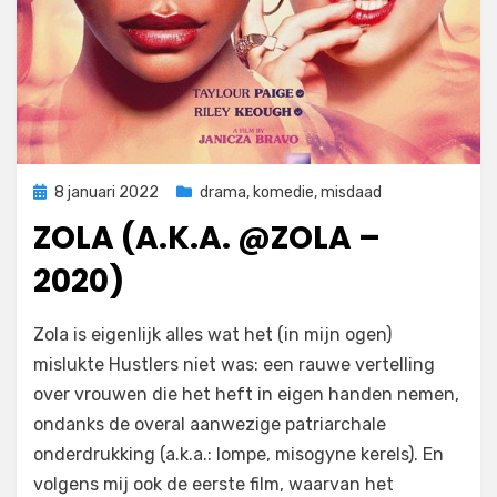
Geplaatst
8 januari 2022
drama
,
komedie
,
misdaad
op
ZOLA (A.K.A. @ZOLA –
2020)
door
Filmofiel.nl
Zola is eigenlijk alles wat het (in mijn ogen)
mislukte Hustlers niet was: een rauwe vertelling
over vrouwen die het heft in eigen handen nemen,
ondanks de overal aanwezige patriarchale
onderdrukking (a.k.a.: lompe, misogyne kerels). En
volgens mij ook de eerste film, waarvan het