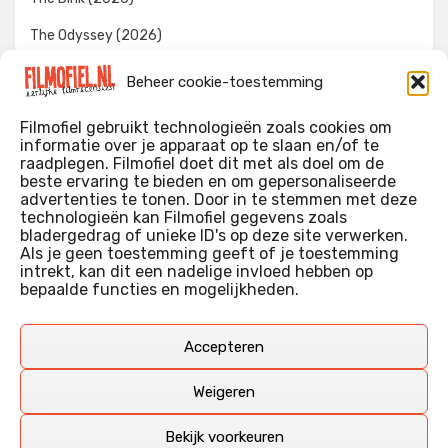
The Odyssey (2026)
Evil Dead Burn (2026)
Beheer cookie-toestemming
The Invite (2026)
Filmofiel gebruikt technologieën zoals cookies om
informatie over je apparaat op te slaan en/of te
raadplegen. Filmofiel doet dit met als doel om de
beste ervaring te bieden en om gepersonaliseerde
WIE IK BEN…?
advertenties te tonen. Door in te stemmen met deze
technologieën kan Filmofiel gegevens zoals
Ik ben ooit begonnen met m’n recensies omdat ik zoveel
bladergedrag of unieke ID's op deze site verwerken.
films keek dat ik af en toe niet meer wist welke ik nu wel of
Als je geen toestemming geeft of je toestemming
intrekt, kan dit een nadelige invloed hebben op
niet gezien had. Ik ben een filmliefhebber, heb als hobby nog
bepaalde functies en mogelijkheden.
erg lang in een videotheek gewerkt, en heb als coproducent
ook aan een aantal onafhankelijke films meegewerkt.
Deze recensies zijn dan ook vooral vrij pretentieloze
Accepteren
uitbreidingen van m’n voormalige ‘videotheek-geouwehoer’,
aangevuld met een groeiende kennis over de kunde én de
Weigeren
kunst van het maken van film.
Bekijk voorkeuren