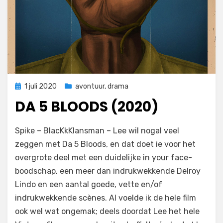
Geplaatst
1 juli 2020
avontuur
,
drama
op
DA 5 BLOODS (2020)
op
door
Laat een reactie achter
Filmofiel.nl
Spike – BlacKkKlansman – Lee wil nogal veel
Da
zeggen met Da 5 Bloods, en dat doet ie voor het
5
overgrote deel met een duidelijke in your face-
Bloods
(2020)
boodschap, een meer dan indrukwekkende Delroy
Lindo en een aantal goede, vette en/of
indrukwekkende scènes. Al voelde ik de hele film
ook wel wat ongemak; deels doordat Lee het hele