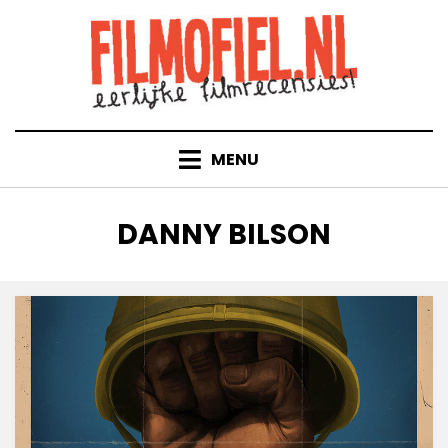
Doorgaan
naar
inhoud
MENU
TAG
:
DANNY BILSON