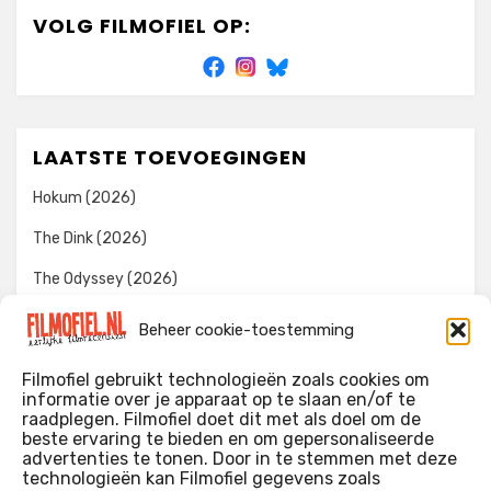
VOLG FILMOFIEL OP:
LAATSTE TOEVOEGINGEN
Hokum (2026)
The Dink (2026)
The Odyssey (2026)
Evil Dead Burn (2026)
Beheer cookie-toestemming
The Invite (2026)
Filmofiel gebruikt technologieën zoals cookies om
informatie over je apparaat op te slaan en/of te
raadplegen. Filmofiel doet dit met als doel om de
beste ervaring te bieden en om gepersonaliseerde
WIE IK BEN…?
advertenties te tonen. Door in te stemmen met deze
technologieën kan Filmofiel gegevens zoals