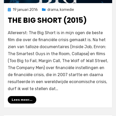
Geplaatst
19 januari 2016
drama
,
komedie
op
THE BIG SHORT (2015)
op
door
Laat een reactie achter
Filmofiel.nl
Allereerst: The Big Short is in mijn ogen de beste
The
film die over de financiële crisis gemaakt is. Na het
Big
zien van talloze documentaires (Inside Job, Enron:
Short
(2015)
The Smartest Guys in the Room, Collapse) en films
(Too Big to Fail, Margin Call, The Wolf of Wall Street,
The Company Men) over financiële instellingen en
de financiële crisis, die in 2007 startte en daarna
resulteerde in een wereldwijde economische crisis,
durf ik wel te stellen dat…
Lees meer...