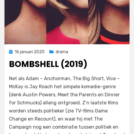
Geplaatst
16 januari 2020
drama
op
BOMBSHELL (2019)
op
door
Laat een reactie achter
Filmofiel.nl
Net als Adam – Anchorman, The Big Short, Vice –
Bombshell
McKay is Jay Roach het simpele komedie-genre
(2019)
(denk Austin Powers, Meet the Parents en Dinner
for Schmucks) allang ontgroeid. Z’n laatste films
worden steeds politieker (zie TV-films Game
Change en Recount), en waar hij met The
Campaign nog een combinatie tussen politiek en