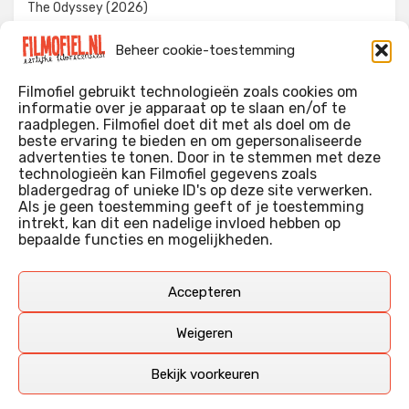
The Odyssey (2026)
Evil Dead Burn (2026)
Beheer cookie-toestemming
The Invite (2026)
Filmofiel gebruikt technologieën zoals cookies om
informatie over je apparaat op te slaan en/of te
raadplegen. Filmofiel doet dit met als doel om de
beste ervaring te bieden en om gepersonaliseerde
WIE IK BEN…?
advertenties te tonen. Door in te stemmen met deze
technologieën kan Filmofiel gegevens zoals
Ik ben ooit begonnen met m’n recensies omdat ik zoveel
bladergedrag of unieke ID's op deze site verwerken.
films keek dat ik af en toe niet meer wist welke ik nu wel of
Als je geen toestemming geeft of je toestemming
intrekt, kan dit een nadelige invloed hebben op
niet gezien had. Ik ben een filmliefhebber, heb als hobby nog
bepaalde functies en mogelijkheden.
erg lang in een videotheek gewerkt, en heb als coproducent
ook aan een aantal onafhankelijke films meegewerkt.
Deze recensies zijn dan ook vooral vrij pretentieloze
Accepteren
uitbreidingen van m’n voormalige ‘videotheek-geouwehoer’,
aangevuld met een groeiende kennis over de kunde én de
Weigeren
kunst van het maken van film.
Bekijk voorkeuren
Copyright © Filmofiel.nl – 2026