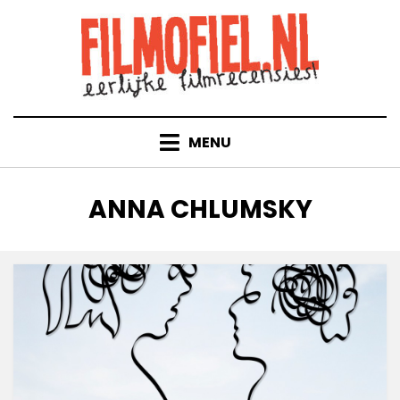
Doorgaan
naar
inhoud
MENU
TAG
:
ANNA CHLUMSKY