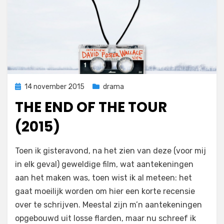
Geplaatst
14 november 2015
drama
op
THE END OF THE TOUR
(2015)
op
door
Laat een reactie achter
Filmofiel.nl
Toen ik gisteravond, na het zien van deze (voor mij
The
in elk geval) geweldige film, wat aantekeningen
End
aan het maken was, toen wist ik al meteen: het
of
the
gaat moeilijk worden om hier een korte recensie
Tour
over te schrijven. Meestal zijn m’n aantekeningen
(2015)
opgebouwd uit losse flarden, maar nu schreef ik