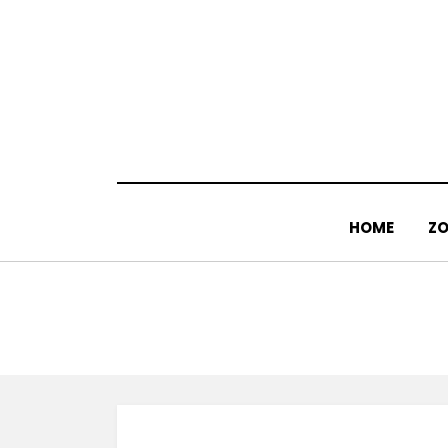
Doorgaan
naar
inhoud
HOME
ZO