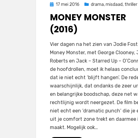
Geplaatst
17 mei 2016
drama
,
misdaad
,
thriller
op
MONEY MONSTER
(2016)
op
door
Laat een reactie achter
Filmofiel.nl
Vier dagen na het zien van Jodie Fost
Money
Money Monster, met George Clooney, 
Monster
Roberts en Jack – Starred Up – O’Conn
(2016)
de hoofdrollen, moet ik helaas concl
dat ie niet echt ‘blijft hangen’. De red
waarschijnlijk, dat ondanks de zeer u
en belangrijke boodschap, deze net w
rechtlijnig wordt neergezet. De film b
niet echt een ‘dramatic punch‘ die je
uit je comfort zone trekt en daarmee 
maakt. Mogelijk ook…