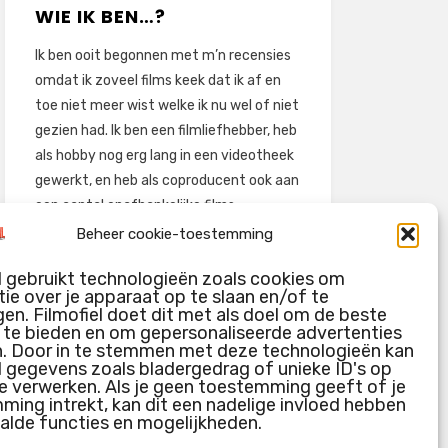
WIE IK BEN…?
Ik ben ooit begonnen met m’n recensies
omdat ik zoveel films keek dat ik af en
toe niet meer wist welke ik nu wel of niet
gezien had. Ik ben een filmliefhebber, heb
als hobby nog erg lang in een videotheek
gewerkt, en heb als coproducent ook aan
een aantal onafhankelijke films
meegewerkt.
Beheer cookie-toestemming
Deze recensies zijn dan ook vooral vrij
l gebruikt technologieën zoals cookies om
pretentieloze uitbreidingen van m’n
ie over je apparaat op te slaan en/of te
voormalige ‘videotheek-geouwehoer’,
en. Filmofiel doet dit met als doel om de beste
g te bieden en om gepersonaliseerde advertenties
aangevuld met een groeiende kennis
n. Door in te stemmen met deze technologieën kan
over de kunde én de kunst van het
l gegevens zoals bladergedrag of unieke ID's op
maken van film.
e verwerken. Als je geen toestemming geeft of je
ing intrekt, kan dit een nadelige invloed hebben
alde functies en mogelijkheden.