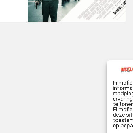
Filmofie
informat
raadpleg
ervarin
te tone
Filmofie
deze sit
toestemm
op bepa