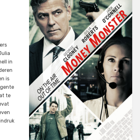
ers
Julia
ell in
uderen
en is
rgente
at te
evat
 even
indruk