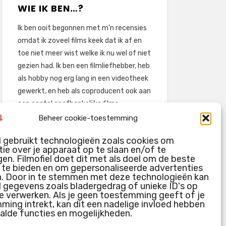
WIE IK BEN…?
Ik ben ooit begonnen met m’n recensies
omdat ik zoveel films keek dat ik af en
toe niet meer wist welke ik nu wel of niet
gezien had. Ik ben een filmliefhebber, heb
als hobby nog erg lang in een videotheek
gewerkt, en heb als coproducent ook aan
een aantal onafhankelijke films
meegewerkt.
Beheer cookie-toestemming
Deze recensies zijn dan ook vooral vrij
l gebruikt technologieën zoals cookies om
pretentieloze uitbreidingen van m’n
ie over je apparaat op te slaan en/of te
voormalige ‘videotheek-geouwehoer’,
en. Filmofiel doet dit met als doel om de beste
g te bieden en om gepersonaliseerde advertenties
aangevuld met een groeiende kennis
n. Door in te stemmen met deze technologieën kan
over de kunde én de kunst van het
l gegevens zoals bladergedrag of unieke ID's op
maken van film.
e verwerken. Als je geen toestemming geeft of je
ing intrekt, kan dit een nadelige invloed hebben
alde functies en mogelijkheden.