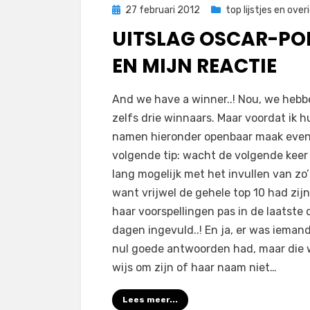
Geplaatst
27 februari 2012
top lijstjes en overig
op
UITSLAG OSCAR-PO
EN MIJN REACTIE
op
door
2 reacties
Filmofiel.nl
And we have a winner..! Nou, we heb
Uitslag
zelfs drie winnaars. Maar voordat ik h
Oscar-
namen hieronder openbaar maak even
poll
volgende tip: wacht de volgende keer
en
lang mogelijk met het invullen van zo’n
mijn
want vrijwel de gehele top 10 had zijn
reactie
haar voorspellingen pas in de laatste 
dagen ingevuld..! En ja, er was iemand
nul goede antwoorden had, maar die 
wijs om zijn of haar naam niet…
Lees meer...