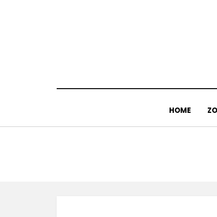
Doorgaan
naar
inhoud
HOME
ZO