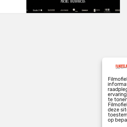
Filmofie
informat
raadpleg
ervarin
te tone
Filmofie
deze sit
toestemm
op bepa