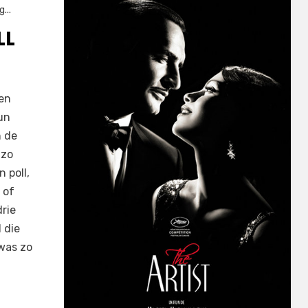
...
LL
ben
un
 de
 zo
 poll,
 of
drie
 die
was zo