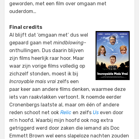
geworden, met een film over omgaan met
ouderdom…
Final credits
Al blijft dat ‘omgaan met’ dus wel
gepaard gaan met
mindblowing
-
onthullingen. Dus daarin blijven
zijn films heerlijk raar hoor. Maar
waar zijn vorige films volledig op
zichzelf stonden, moest ik bij
Incroyable mais vrai
zelfs een
paar keer aan andere films denken, waarmee deze
iets van raakvlakken vertoont. Ik noemde eerder
Cronenbergs laatste al, maar om één of andere
reden schoot net ook
Relic
en zelfs
Us
even door
m’n hoofd. Waarbij mijn hoofd ook nog extra
getriggerd werd door zaken die iemand als Doc
Emmett Brown wel eens slapeloze nachten zouden