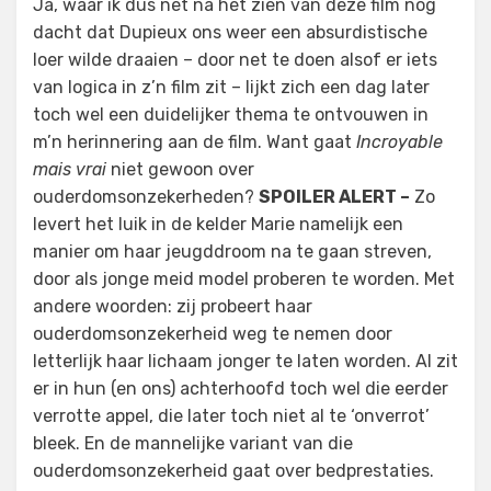
Ja, waar ik dus net na het zien van deze film nog
dacht dat Dupieux ons weer een absurdistische
loer wilde draaien – door net te doen alsof er iets
van logica in z’n film zit – lijkt zich een dag later
toch wel een duidelijker thema te ontvouwen in
m’n herinnering aan de film. Want gaat
Incroyable
mais vrai
niet gewoon over
ouderdomsonzekerheden?
SPOILER ALERT –
Zo
levert het luik in de kelder Marie namelijk een
manier om haar jeugddroom na te gaan streven,
door als jonge meid model proberen te worden. Met
andere woorden: zij probeert haar
ouderdomsonzekerheid weg te nemen door
letterlijk haar lichaam jonger te laten worden. Al zit
er in hun (en ons) achterhoofd toch wel die eerder
verrotte appel, die later toch niet al te ‘onverrot’
bleek. En de mannelijke variant van die
ouderdomsonzekerheid gaat over bedprestaties.