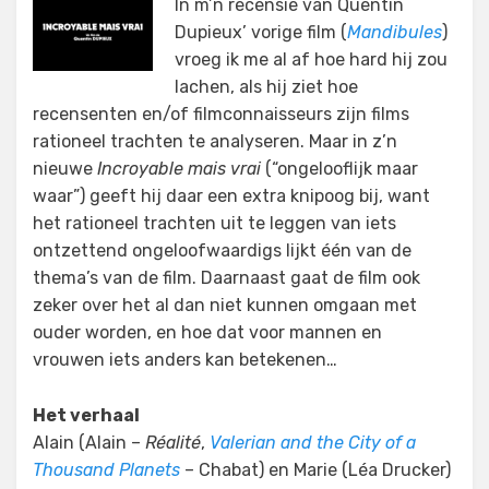
In m’n recensie van Quentin
Dupieux’ vorige film (
Mandibules
)
vroeg ik me al af hoe hard hij zou
lachen, als hij ziet hoe
recensenten en/of filmconnaisseurs zijn films
rationeel trachten te analyseren. Maar in z’n
nieuwe
Incroyable mais vrai
(“ongelooflijk maar
waar”) geeft hij daar een extra knipoog bij, want
het rationeel trachten uit te leggen van iets
ontzettend ongeloofwaardigs lijkt één van de
thema’s van de film. Daarnaast gaat de film ook
zeker over het al dan niet kunnen omgaan met
ouder worden, en hoe dat voor mannen en
vrouwen iets anders kan betekenen…
Het verhaal
Alain (Alain –
Réalité
,
Valerian and the City of a
Thousand Planets
– Chabat) en Marie (Léa Drucker)