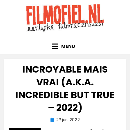
Doorgaan
naar
inhoud
MENU
INCROYABLE MAIS
VRAI (A.K.A.
INCREDIBLE BUT TRUE
– 2022)
Geplaatst
door
29 juni 2022
Filmofiel.nl
op