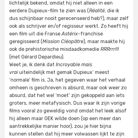
lichtelijk bekend, omdat hij niet alleen in een
eerdere Dupieux-film te zien was (
Réalité
, die ik
dus schijnbaar nooit gerecenseerd heb?), maar zelf
ook als schrijver en/of regisseur werkt. Zo heeft hij
een film uit die Franse
Astérix
-franchise
geregisseerd (
Mission Cléopâtre
), maar maakte hij
ook de prehistorische misdaadkomedie
RRRrrr!!!
(met Gérard Depardieu).
Weet je, ik denk dat
Incroyable mais
vrai
uiteindelijk met gemak Dupieux’ meest
‘normale’ film is. Ja, het gegeven waar het verhaal
omheen is geschreven is absurd, maar ook weer zo
absurd, dat het wel ‘moet’ zijn gekoppeld aan iets
groters, meer metafysisch. Dus waar ik zijn vorige
films vooral zo geweldig vond omdat het leek alsof
hij alleen maar GEK wilde doen (op een meer dan
aantrekkelijke manier hoor), zou je hier bijna
kunnen stellen dat hij meer volwassen lijkt te zijn