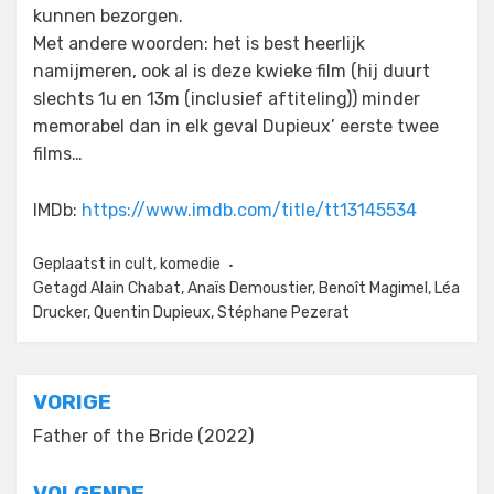
kunnen bezorgen.
Met andere woorden: het is best heerlijk
namijmeren, ook al is deze kwieke film (hij duurt
slechts 1u en 13m (inclusief aftiteling)) minder
memorabel dan in elk geval Dupieux’ eerste twee
films…
IMDb:
https://www.imdb.com/title/tt13145534
Geplaatst in
cult
,
komedie
Getagd
Alain Chabat
,
Anaïs Demoustier
,
Benoît Magimel
,
Léa
Drucker
,
Quentin Dupieux
,
Stéphane Pezerat
Bericht
VORIGE
navigatie
Father of the Bride (2022)
VOLGENDE