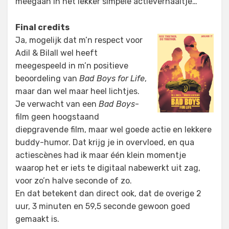
meegaan in het lekker simpele actieverhaaltje…
Final credits
Ja, mogelijk dat m’n respect voor
Adil & Bilall wel heeft
meegespeeld in m’n positieve
beoordeling van
Bad Boys for Life
,
maar dan wel maar heel lichtjes.
Je verwacht van een
Bad Boys
-
film geen hoogstaand
diepgravende film, maar wel goede actie en lekkere
buddy-humor. Dat krijg je in overvloed, en qua
actiescènes had ik maar één klein momentje
waarop het er iets te digitaal nabewerkt uit zag,
voor zo’n halve seconde of zo.
En dat betekent dan direct ook, dat de overige 2
uur, 3 minuten en 59,5 seconde gewoon goed
gemaakt is.