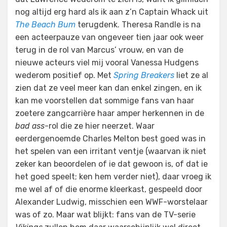
nog altijd erg hard als ik aan z’n Captain Whack uit
The Beach Bum
terugdenk. Theresa Randle is na
een acteerpauze van ongeveer tien jaar ook weer
terug in de rol van Marcus’ vrouw, en van de
nieuwe acteurs viel mij vooral Vanessa Hudgens
wederom positief op. Met
Spring Breakers
liet ze al
zien dat ze veel meer kan dan enkel zingen, en ik
kan me voorstellen dat sommige fans van haar
zoetere zangcarrière haar amper herkennen in de
bad ass
-rol die ze hier neerzet. Waar
eerdergenoemde Charles Melton best goed was in
het spelen van een irritant ventje (waarvan ik niet
zeker kan beoordelen of ie dat gewoon is, of dat ie
het goed speelt; ken hem verder niet), daar vroeg ik
me wel af of die enorme kleerkast, gespeeld door
Alexander Ludwig, misschien een WWF-worstelaar
was of zo. Maar wat blijkt: fans van de TV-serie