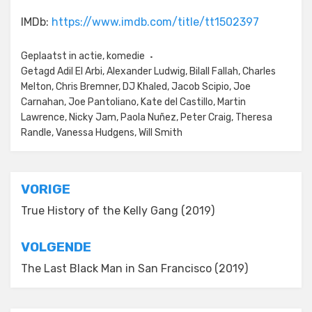
IMDb:
https://www.imdb.com/title/tt1502397
Geplaatst in
actie
,
komedie
Getagd
Adil El Arbi
,
Alexander Ludwig
,
Bilall Fallah
,
Charles
Melton
,
Chris Bremner
,
DJ Khaled
,
Jacob Scipio
,
Joe
Carnahan
,
Joe Pantoliano
,
Kate del Castillo
,
Martin
Lawrence
,
Nicky Jam
,
Paola Nuñez
,
Peter Craig
,
Theresa
Randle
,
Vanessa Hudgens
,
Will Smith
Bericht
VORIGE
navigatie
True History of the Kelly Gang (2019)
VOLGENDE
The Last Black Man in San Francisco (2019)