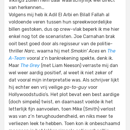
Vikings
zullen hem daar waarschijnlijk wel direct
van herkennen…
Volgens mij heb ik Adil El Arbi en Bilall Fallah al
voldoende veren tussen hun spreekwoordelijke
billen gestoken, dus op crew-vlak beperk ik me hier
enkel nog tot de scenaristen. Joe Carnahan brak
ooit best goed door als regisseur van de politie-
thriller
Narc
, waarna hij met
Smokin’ Aces
en
The
A-Team
vooral z’n bankrekening spekte, denk ik.
Maar
The Grey
(met Liam Neeson) verraste mij dan
wel weer aardig positief, al weet ik niet zeker of
dat vooral mijn interpretatie was. Als schrijver lijkt
hij echter een vrij veilige
go-to-guy
voor
Hollywoodstudio’s. Het plot bevat een best aardige
(doch simpele) twist, en daarnaast voelde ik het
letterlijk fijn aanvoelen, toen Mike (Smith) verlost
was van z’n terughoudendheid, en niks meer te
verliezen leek te hebben. Toen kon ik onbeschaamd