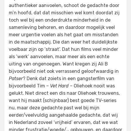
authentieker aanvoelen, schoot de gedachte door
m’n hoofd, dat dat misschien wel komt doordat zij
toch wel bij een onderdrukte minderheid in de
samenleving behoren, en daardoor mogelijk veel
meer urgentie voelen als het gaat om misstanden
in de maatschappij. Die dan weer het duidelijkste
voelbaar zijn op ‘straat’. Dat hun films veel minder
als ‘werk’ aanvoelen, maar meer als een echte
uiting van ongenoegen. Want kregen zij Ali B
bijvoorbeeld niet ook verrassend geloofwaardig in
Patser
? Denk dat zoiets in een gangsterfilm van
bijvoorbeeld Tim –
Vet Hard
– Oliehoek nooit was
gelukt. Niet direct een dis naar Oliehoek trouwens,
want hij maakt (schijnbaar) best goede TV-series
nu, maar deze gedachte past wel bij mijn
eerder/veelvuldig aangehaalde gedachte, dat wij
in Nederland zoveel ‘vrijheid’ ervaren, dat we wat
minder frustratie/woede/… opbouwen, en daardoor