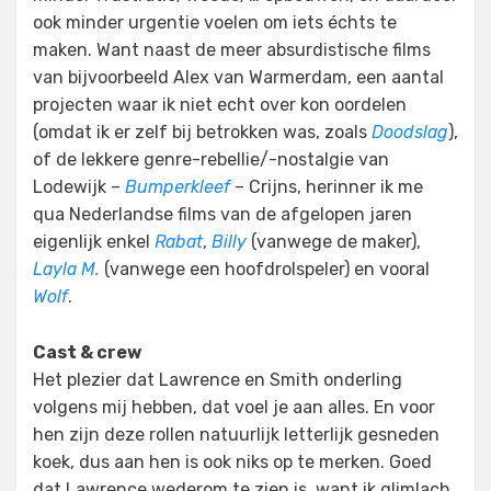
ook minder urgentie voelen om iets échts te
maken. Want naast de meer absurdistische films
van bijvoorbeeld Alex van Warmerdam, een aantal
projecten waar ik niet echt over kon oordelen
(omdat ik er zelf bij betrokken was, zoals
Doodslag
),
of de lekkere genre-rebellie/-nostalgie van
Lodewijk –
Bumperkleef
– Crijns, herinner ik me
qua Nederlandse films van de afgelopen jaren
eigenlijk enkel
Rabat
,
Billy
(vanwege de maker),
Layla M.
(vanwege een hoofdrolspeler) en vooral
Wolf
.
Cast & crew
Het plezier dat Lawrence en Smith onderling
volgens mij hebben, dat voel je aan alles. En voor
hen zijn deze rollen natuurlijk letterlijk gesneden
koek, dus aan hen is ook niks op te merken. Goed
dat Lawrence wederom te zien is, want ik glimlach