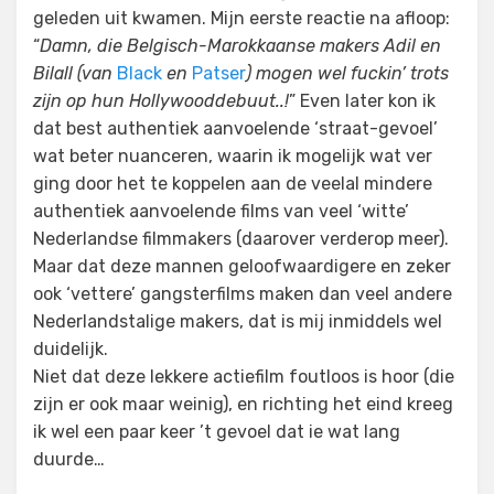
geleden uit kwamen. Mijn eerste reactie na afloop:
“
Damn, die Belgisch-Marokkaanse makers Adil en
Bilall (van
Black
en
Patser
) mogen wel fuckin’ trots
zijn op hun Hollywooddebuut..!
” Even later kon ik
dat best authentiek aanvoelende ‘straat-gevoel’
wat beter nuanceren, waarin ik mogelijk wat ver
ging door het te koppelen aan de veelal mindere
authentiek aanvoelende films van veel ‘witte’
Nederlandse filmmakers (daarover verderop meer).
Maar dat deze mannen geloofwaardigere en zeker
ook ‘vettere’ gangsterfilms maken dan veel andere
Nederlandstalige makers, dat is mij inmiddels wel
duidelijk.
Niet dat deze lekkere actiefilm foutloos is hoor (die
zijn er ook maar weinig), en richting het eind kreeg
ik wel een paar keer ’t gevoel dat ie wat lang
duurde…