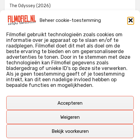
The Odyssey (2026)
Evil Dead Burn (2026)
Beheer cookie-toestemming
The Invite (2026)
Filmofiel gebruikt technologieën zoals cookies om
informatie over je apparaat op te slaan en/of te
raadplegen. Filmofiel doet dit met als doel om de
beste ervaring te bieden en om gepersonaliseerde
WIE IK BEN…?
advertenties te tonen. Door in te stemmen met deze
technologieën kan Filmofiel gegevens zoals
Ik ben ooit begonnen met m’n recensies omdat ik zoveel
bladergedrag of unieke ID's op deze site verwerken.
films keek dat ik af en toe niet meer wist welke ik nu wel of
Als je geen toestemming geeft of je toestemming
intrekt, kan dit een nadelige invloed hebben op
niet gezien had. Ik ben een filmliefhebber, heb als hobby nog
bepaalde functies en mogelijkheden.
erg lang in een videotheek gewerkt, en heb als coproducent
ook aan een aantal onafhankelijke films meegewerkt.
Deze recensies zijn dan ook vooral vrij pretentieloze
Accepteren
uitbreidingen van m’n voormalige ‘videotheek-geouwehoer’,
aangevuld met een groeiende kennis over de kunde én de
Weigeren
kunst van het maken van film.
Bekijk voorkeuren