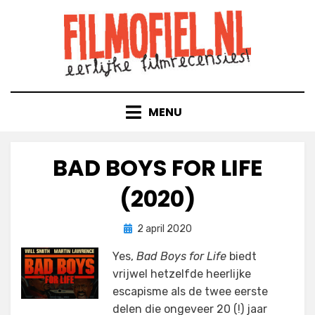
Doorgaan
naar
inhoud
MENU
BAD BOYS FOR LIFE
(2020)
Geplaatst
door
2 april 2020
Filmofiel.nl
op
Yes,
Bad Boys for Life
biedt
vrijwel hetzelfde heerlijke
escapisme als de twee eerste
delen die ongeveer 20 (!) jaar