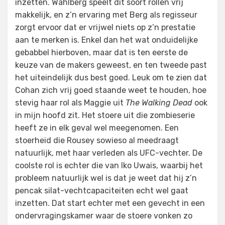
inzetten. Wahlberg speelt dit soort rollen vrij
makkelijk, en z’n ervaring met Berg als regisseur
zorgt ervoor dat er vrijwel niets op z’n prestatie
aan te merken is. Enkel dan het wat onduidelijke
gebabbel hierboven, maar dat is ten eerste de
keuze van de makers geweest, en ten tweede past
het uiteindelijk dus best goed. Leuk om te zien dat
Cohan zich vrij goed staande weet te houden, hoe
stevig haar rol als Maggie uit
The Walking Dead
ook
in mijn hoofd zit. Het stoere uit die zombieserie
heeft ze in elk geval wel meegenomen. Een
stoerheid die Rousey sowieso al meedraagt
natuurlijk, met haar verleden als UFC-vechter. De
coolste rol is echter die van Iko Uwais, waarbij het
probleem natuurlijk wel is dat je weet dat hij z’n
pencak silat-vechtcapaciteiten echt wel gaat
inzetten. Dat start echter met een gevecht in een
ondervragingskamer waar de stoere vonken zo