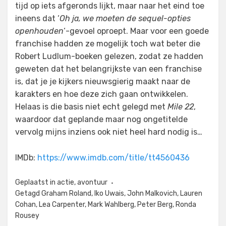
tijd op iets afgeronds lijkt, maar naar het eind toe
ineens dat ‘
Oh ja, we moeten de sequel-opties
openhouden
‘-gevoel oproept. Maar voor een goede
franchise hadden ze mogelijk toch wat beter die
Robert Ludlum-boeken gelezen, zodat ze hadden
geweten dat het belangrijkste van een franchise
is, dat je je kijkers nieuwsgierig maakt naar de
karakters en hoe deze zich gaan ontwikkelen.
Helaas is die basis niet echt gelegd met
Mile 22
,
waardoor dat geplande maar nog ongetitelde
vervolg mijns inziens ook niet heel hard nodig is…
IMDb:
https://www.imdb.com/title/tt4560436
Geplaatst in
actie
,
avontuur
Getagd
Graham Roland
,
Iko Uwais
,
John Malkovich
,
Lauren
Cohan
,
Lea Carpenter
,
Mark Wahlberg
,
Peter Berg
,
Ronda
Rousey