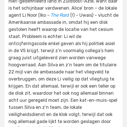
niet-gedefinieerd land in Zuidoost-Azië, want daar
is het schijnbaar verdwenen. Alice’ bron – de lokale
agent Li Noor (Iko –
The Raid
(!) – Uwais) – vlucht de
Amerikaanse ambassade in, omdat hij een disk
gestolen heeft waarop de locatie van het cesium
staat. Probleem is echter: Li wil de
ontcijferingscode enkel geven als hij politiek asiel
in de VS krijgt, terwijl z’n voormalig collega’s hem
graag juist uitgeleverd zien worden vanwege
hoogverraad. Aan Silva en z’n team om de titulaire
22 mijl van de ambassade naar het vliegveld te
overbruggen, om deze Li veilig op dat vliegtuig te
krijgen. En dat allemaal, terwijl er ook een teller op
de disk zit, waardoor het ook nog allemaal binnen
acht uur geregeld moet zijn. Een kat-en-muis-spel
tussen Silva en z’n team, de lokale
veiligheidsdienst en de klok volgt, terwijl dat ook
nog allemaal gade lijkt te worden geslagen door