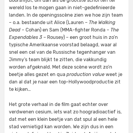
doorsnijdt, om dan als de grootste schoften ter
wereld los te mogen gaan in niet-gedefinieerde
landen. In de openingsscène zien we hoe zijn team
– o.a. bestaande uit Alice (Lauren –
The Walking
Dead
– Cohan) en Sam (MMA-fighter Ronda –
The
Expendables 3
– Rousey) – een groot huis in zo’n
typische Amerikaanse voorstad belaagd, waar al
snel een cel van de Russische tegenhanger van
Jimmy’s team blijkt te zitten, die vakkundig
worden afgeknald. Met deze scène wordt zo’n
beetje alles gezet en qua
production value
weet je
dan al dat je naar een top-Hollywoodproductie zit
te kijken…
Het grote verhaal in de film gaat echter over
verdwenen cesium, iets wat zo hoogradioactief is,
dat met een klein beetje van dat spul al een hele
stad vernietigd kan worden. We zijn dus in een