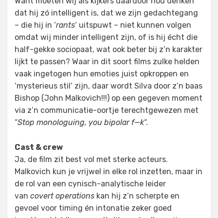
Want moeten wij als kijkers daardoor nou denken
dat hij zó intelligent is, dat we zijn gedachtegang
– die hij in ‘
rants
‘ uitspuwt – niet kunnen volgen
omdat wij minder intelligent zijn, of is hij écht die
half-gekke sociopaat, wat ook beter bij z’n karakter
lijkt te passen? Waar in dit soort films zulke helden
vaak ingetogen hun emoties juist opkroppen en
‘mysterieus stil’ zijn, daar wordt Silva door z’n baas
Bishop (John Malkovich!!!) op een gegeven moment
via z’n communicatie-oortje terechtgewezen met
“
Stop monologuing, you bipolar f—k
“.
Cast & crew
Ja, de film zit best vol met sterke acteurs.
Malkovich kun je vrijwel in elke rol inzetten, maar in
de rol van een cynisch-analytische leider
van
covert operations
kan hij z’n scherpte en
gevoel voor timing én intonatie zeker goed