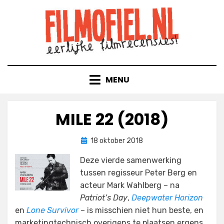
Doorgaan
naar
inhoud
MENU
MILE 22 (2018)
Geplaatst
door
18 oktober 2018
Filmofiel.nl
op
Deze vierde samenwerking
tussen regisseur Peter Berg en
acteur Mark Wahlberg – na
Patriot’s Day
,
Deepwater Horizon
en
Lone Survivor
– is misschien niet hun beste, en
marketingtechnisch overigens te plaatsen ergens