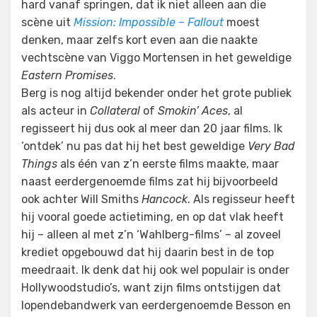
hard vanaf springen, dat ik niet alleen aan die
scène uit
Mission: Impossible – Fallout
moest
denken, maar zelfs kort even aan die naakte
vechtscène van Viggo Mortensen in het geweldige
Eastern Promises
.
Berg is nog altijd bekender onder het grote publiek
als acteur in
Collateral
of
Smokin’ Aces
, al
regisseert hij dus ook al meer dan 20 jaar films. Ik
‘ontdek’ nu pas dat hij het best geweldige
Very Bad
Things
als één van z’n eerste films maakte, maar
naast eerdergenoemde films zat hij bijvoorbeeld
ook achter Will Smiths
Hancock
. Als regisseur heeft
hij vooral goede actietiming, en op dat vlak heeft
hij – alleen al met z’n ‘Wahlberg-films’ – al zoveel
krediet opgebouwd dat hij daarin best in de top
meedraait. Ik denk dat hij ook wel populair is onder
Hollywoodstudio’s, want zijn films ontstijgen dat
lopendebandwerk van eerdergenoemde Besson en