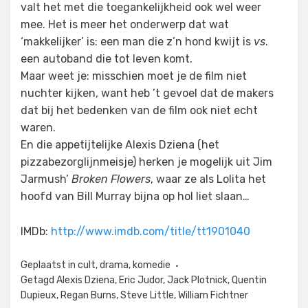
valt het met die toegankelijkheid ook wel weer
mee. Het is meer het onderwerp dat wat
‘makkelijker’ is: een man die z’n hond kwijt is
vs
.
een autoband die tot leven komt.
Maar weet je: misschien moet je de film niet
nuchter kijken, want heb ’t gevoel dat de makers
dat bij het bedenken van de film ook niet echt
waren.
En die appetijtelijke Alexis Dziena (het
pizzabezorglijnmeisje) herken je mogelijk uit Jim
Jarmush’
Broken Flowers
, waar ze als Lolita het
hoofd van Bill Murray bijna op hol liet slaan…
IMDb:
http://www.imdb.com/title/tt1901040
Geplaatst in
cult
,
drama
,
komedie
Getagd
Alexis Dziena
,
Eric Judor
,
Jack Plotnick
,
Quentin
Dupieux
,
Regan Burns
,
Steve Little
,
William Fichtner