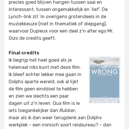
precies goed blijven hangen tussen saai en
interessant, tussen ongemakkelijk en ‘lief’. De
Lynch-link zit ‘m overigens grotendeels in de
muziekkeuze (niet in thematiek of diepgang),
waarvoor Dupieux voor een deel z’n alter ego Mr.
Oizo de credits geeft.
Final credits
Ik begrijp het heel goed als je
helemaal niks kunt met deze film.
Ik bleef echter lekker mee gaan in
Dolphs aparte wereld, ook al lijkt
de film geen einddoel te hebben
en zien we slechts een paar
dagen uit z’n leven. Qua film is ie
iets toegankelijker dan
Rubber
,
maar als ik dan weer terugdenk aan Dolphs
werkplek – een ironisch soort reisbureau? – dan