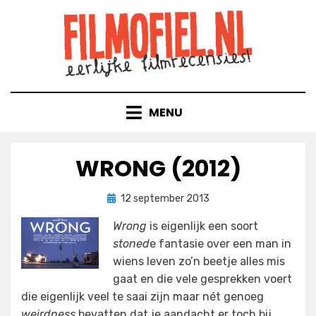
Doorgaan
naar
inhoud
MENU
WRONG (2012)
Geplaatst
door
12 september 2013
Filmofiel.nl
op
Wrong
is eigenlijk een soort
stoned
e fantasie over een man in
wiens leven zo’n beetje alles mis
gaat en die vele gesprekken voert
die eigenlijk veel te saai zijn maar nét genoeg
weirdness
bevatten dat je aandacht er toch bij