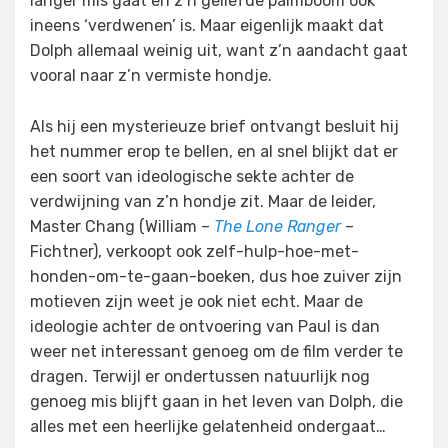
langer mis gaat en z’n geliefde palmboom ook
ineens ‘verdwenen’ is. Maar eigenlijk maakt dat
Dolph allemaal weinig uit, want z’n aandacht gaat
vooral naar z’n vermiste hondje.
Als hij een mysterieuze brief ontvangt besluit hij
het nummer erop te bellen, en al snel blijkt dat er
een soort van ideologische sekte achter de
verdwijning van z’n hondje zit. Maar de leider,
Master Chang (William –
The Lone Ranger
–
Fichtner), verkoopt ook zelf-hulp-hoe-met-
honden-om-te-gaan-boeken, dus hoe zuiver zijn
motieven zijn weet je ook niet echt. Maar de
ideologie achter de ontvoering van Paul is dan
weer net interessant genoeg om de film verder te
dragen. Terwijl er ondertussen natuurlijk nog
genoeg mis blijft gaan in het leven van Dolph, die
alles met een heerlijke gelatenheid ondergaat…