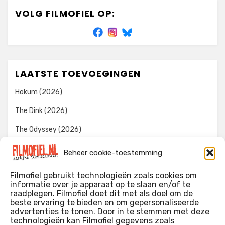
VOLG FILMOFIEL OP:
LAATSTE TOEVOEGINGEN
Hokum (2026)
The Dink (2026)
The Odyssey (2026)
Evil Dead Burn (2026)
Beheer cookie-toestemming
The Invite (2026)
Filmofiel gebruikt technologieën zoals cookies om
informatie over je apparaat op te slaan en/of te
raadplegen. Filmofiel doet dit met als doel om de
beste ervaring te bieden en om gepersonaliseerde
WIE IK BEN…?
advertenties te tonen. Door in te stemmen met deze
technologieën kan Filmofiel gegevens zoals