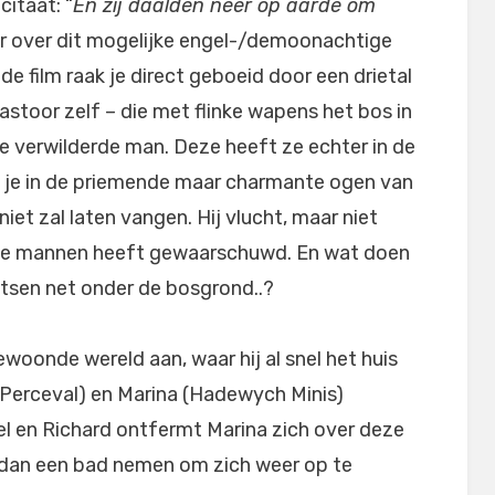
itaat: “
En zij daalden neer op aarde om
ar over dit mogelijke engel-/demoonachtige
de film raak je direct geboeid door een drietal
stoor zelf – die met flinke wapens het bos in
e verwilderde man. Deze heeft ze echter in de
 je in de priemende maar charmante ogen van
 niet zal laten vangen. Hij vlucht, maar niet
ieze mannen heeft gewaarschuwd. En wat doen
aatsen net onder de bosgrond..?
ewoonde wereld aan, waar hij al snel het huis
Perceval) en Marina (Hadewych Minis)
el en Richard ontfermt Marina zich over deze
e dan een bad nemen om zich weer op te