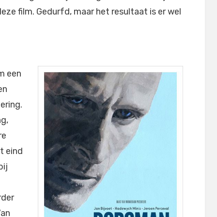
ze film. Gedurfd, maar het resultaat is er wel
m een
en
ering.
ng,
re
t eind
ij
rder
Van