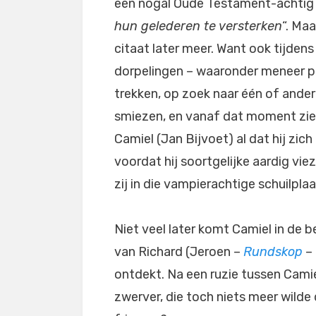
een nogal Oude Testament-achtig c
hun gelederen te versterken
“. Ma
citaat later meer. Want ook tijdens 
dorpelingen – waaronder meneer pa
trekken, op zoek naar één of ander
smiezen, en vanaf dat moment zie
Camiel (Jan Bijvoet) al dat hij zich
voordat hij soortgelijke aardig v
zij in die vampierachtige schuilpl
Niet veel later komt Camiel in de b
van Richard (Jeroen –
Rundskop
– 
ontdekt. Na een ruzie tussen Cami
zwerver, die toch niets meer wild