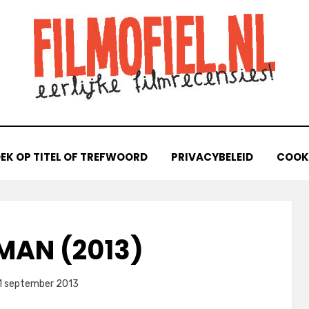
EK OP TITEL OF TREFWOORD
PRIVACYBELEID
COOKI
AN (2013)
laatst
door
1 september 2013
Filmofiel.nl