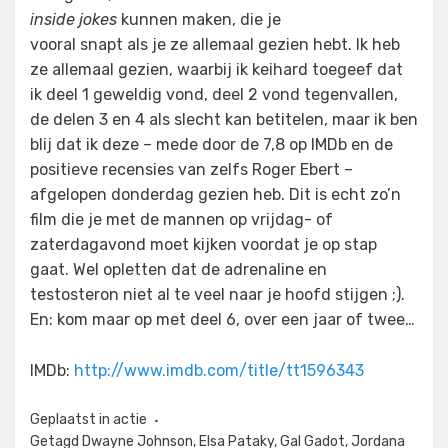
inside jokes
kunnen maken, die je
vooral snapt als je ze allemaal gezien hebt. Ik heb
ze allemaal gezien, waarbij ik keihard toegeef dat
ik deel 1 geweldig vond, deel 2 vond tegenvallen,
de delen 3 en 4 als slecht kan betitelen, maar ik ben
blij dat ik deze – mede door de 7,8 op IMDb en de
positieve recensies van zelfs Roger Ebert –
afgelopen donderdag gezien heb. Dit is echt zo’n
film die je met de mannen op vrijdag- of
zaterdagavond moet kijken voordat je op stap
gaat. Wel opletten dat de adrenaline en
testosteron niet al te veel naar je hoofd stijgen ;).
En: kom maar op met deel 6, over een jaar of twee…
IMDb:
http://www.imdb.com/title/tt1596343
Geplaatst in
actie
Getagd
Dwayne Johnson
,
Elsa Pataky
,
Gal Gadot
,
Jordana