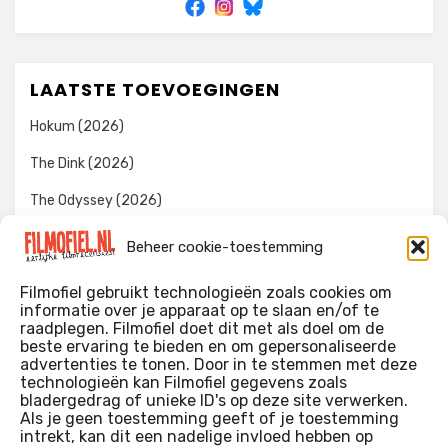
LAATSTE TOEVOEGINGEN
Hokum (2026)
The Dink (2026)
The Odyssey (2026)
Evil Dead Burn (2026)
Beheer cookie-toestemming
The Invite (2026)
Filmofiel gebruikt technologieën zoals cookies om
informatie over je apparaat op te slaan en/of te
raadplegen. Filmofiel doet dit met als doel om de
beste ervaring te bieden en om gepersonaliseerde
WIE IK BEN…?
advertenties te tonen. Door in te stemmen met deze
technologieën kan Filmofiel gegevens zoals
Ik ben ooit begonnen met m’n recensies omdat ik zoveel
bladergedrag of unieke ID's op deze site verwerken.
films keek dat ik af en toe niet meer wist welke ik nu wel of
Als je geen toestemming geeft of je toestemming
intrekt, kan dit een nadelige invloed hebben op
niet gezien had. Ik ben een filmliefhebber, heb als hobby nog