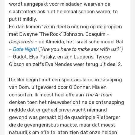
wordt aangepakt voor misdaden waarvan de
slachtoffers ook niet helemaal schoon waren, to
put it mildly.
En dan komen ‘ze’ in deel 5 ook nog op de proppen
met Dwayne ‘The Rock’ Johnson, Joaquim –
Desperado
– de Almeida, het Israëlische model Gal
–
Date Night
(“
Are you here to make sex with us?
“)
– Gadot, Elsa Pataky, en zijn Ludacris, Tyrese
Gibson en zelfs Eva Mendes weer terug uit deel 2.
De film begint met een spectaculaire ontsnapping
van Dom, uitgevoerd door O’Conner, Mia en
consorten. Ik moest heel effe aan
The A-Team
denken toen het nieuwsbericht na de ontsnapping
meldde dat er geheel onverwacht niemand
gewond was geraakt bij de quadripple Rietberger
die de gevangenisbus maakte, maar dat moest
natuurlijk om effe te laten zien dat onze helden