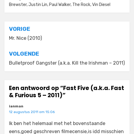
Brewster
,
Justin Lin
,
Paul Walker
,
The Rock
,
Vin Diesel
Bericht
VORIGE
navigatie
Mr. Nice (2010)
VOLGENDE
Bulletproof Gangster (a.k.a. Kill the Irishman – 2011)
Een antwoord op “Fast Five (a.k.a. Fast
& Furious 5 – 2011)”
ianman
12 augustus 2011 om 15:06
Ik ben het helemaal met het bovenstaande
eens,goed geschreven filmecensie,is idd misschien