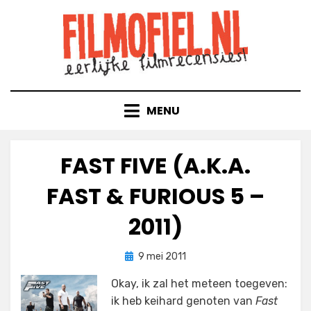
Doorgaan
naar
inhoud
MENU
FAST FIVE (A.K.A.
FAST & FURIOUS 5 –
2011)
Geplaatst
door
9 mei 2011
Filmofiel.nl
op
Okay, ik zal het meteen toegeven:
ik heb keihard genoten van
Fast