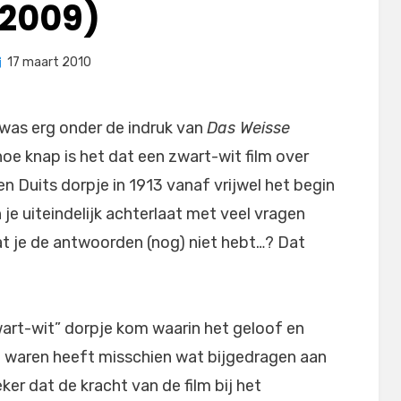
2009)
eplaatst
door
17 maart 2010
Filmofiel.nl
p
k was erg onder de indruk van
Das Weisse
hoe knap is het dat een zwart-wit film over
en Duits dorpje in 1913 vanaf vrijwel het begin
 je uiteindelijk achterlaat met veel vragen
at je de antwoorden (nog) niet hebt…? Dat
“zwart-wit” dorpje kom waarin het geloof en
g waren heeft misschien wat bijgedragen aan
ker dat de kracht van de film bij het