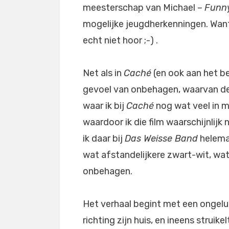
meesterschap van Michael –
Funn
mogelijke jeugdherkenningen. Want
echt niet hoor ;-) .
Net als in
Caché
(en ook aan het b
gevoel van onbehagen, waarvan de r
waar ik bij
Caché
nog wat veel in 
waardoor ik die film waarschijnlijk
ik daar bij
Das Weisse Band
helemaa
wat afstandelijkere zwart-wit, wat
onbehagen.
Het verhaal begint met een ongeluk
richting zijn huis, en ineens strui