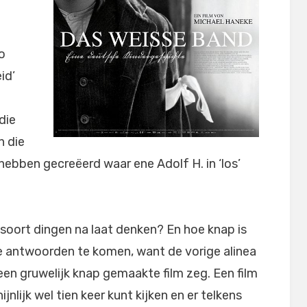
o
id’
die
n die
hebben gecreëerd waar ene Adolf H. in ‘los’
t soort dingen na laat denken? En hoe knap is
e antwoorden te komen, want de vorige alinea
 een gruwelijk knap gemaakte film zeg. Een film
nlijk wel tien keer kunt kijken en er telkens