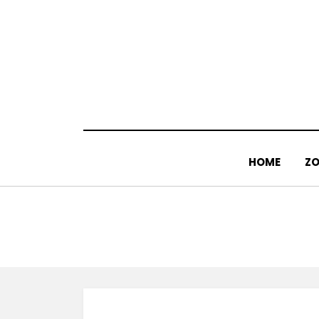
Doorgaan
naar
inhoud
HOME
ZO