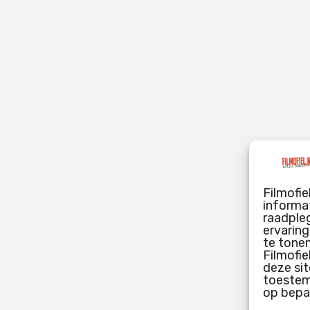
Filmofie
informat
raadpleg
ervarin
te tone
Filmofie
deze sit
toestemm
op bepa