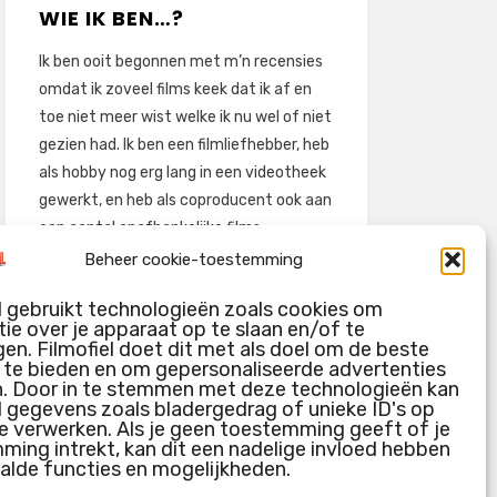
WIE IK BEN…?
Ik ben ooit begonnen met m’n recensies
omdat ik zoveel films keek dat ik af en
toe niet meer wist welke ik nu wel of niet
gezien had. Ik ben een filmliefhebber, heb
als hobby nog erg lang in een videotheek
gewerkt, en heb als coproducent ook aan
een aantal onafhankelijke films
meegewerkt.
Beheer cookie-toestemming
Deze recensies zijn dan ook vooral vrij
l gebruikt technologieën zoals cookies om
pretentieloze uitbreidingen van m’n
ie over je apparaat op te slaan en/of te
voormalige ‘videotheek-geouwehoer’,
en. Filmofiel doet dit met als doel om de beste
g te bieden en om gepersonaliseerde advertenties
aangevuld met een groeiende kennis
n. Door in te stemmen met deze technologieën kan
over de kunde én de kunst van het
l gegevens zoals bladergedrag of unieke ID's op
maken van film.
e verwerken. Als je geen toestemming geeft of je
ing intrekt, kan dit een nadelige invloed hebben
alde functies en mogelijkheden.