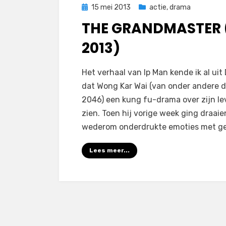
Geplaatst
15 mei 2013
actie
,
drama
op
THE GRANDMASTER (A
2013)
op
door
Laat een reactie achter
Filmofiel.nl
Het verhaal van Ip Man kende ik al ui
The
dat Wong Kar Wai (van onder andere d
Grandmaster
2046) een kung fu-drama over zijn lev
(a.k.a.
zien. Toen hij vorige week ging draaien
Yi
wederom onderdrukte emoties met ge
dai
zong
Lees meer...
shi
–
2013)