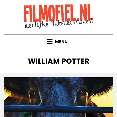
Doorgaan
naar
inhoud
MENU
TAG
:
WILLIAM POTTER