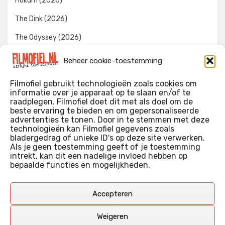
Hokum (2026)
The Dink (2026)
The Odyssey (2026)
Evil Dead Burn (2026)
Beheer cookie-toestemming
The Invite (2026)
Filmofiel gebruikt technologieën zoals cookies om
informatie over je apparaat op te slaan en/of te
raadplegen. Filmofiel doet dit met als doel om de
beste ervaring te bieden en om gepersonaliseerde
WIE IK BEN…?
advertenties te tonen. Door in te stemmen met deze
technologieën kan Filmofiel gegevens zoals
Ik ben ooit begonnen met m’n recensies omdat ik zoveel
bladergedrag of unieke ID's op deze site verwerken.
films keek dat ik af en toe niet meer wist welke ik nu wel of
Als je geen toestemming geeft of je toestemming
intrekt, kan dit een nadelige invloed hebben op
niet gezien had. Ik ben een filmliefhebber, heb als hobby nog
bepaalde functies en mogelijkheden.
erg lang in een videotheek gewerkt, en heb als coproducent
ook aan een aantal onafhankelijke films meegewerkt.
Deze recensies zijn dan ook vooral vrij pretentieloze
Accepteren
uitbreidingen van m’n voormalige ‘videotheek-geouwehoer’,
aangevuld met een groeiende kennis over de kunde én de
Weigeren
kunst van het maken van film.