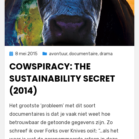
Geplaatst
8 mei 2015
avontuur
,
documentaire
,
drama
op
COWSPIRACY: THE
SUSTAINABILITY SECRET
(2014)
op
door
1 reactie
Filmofiel.nl
Het grootste ‘probleem’ met dit soort
Cowspiracy:
documentaires is dat je vaak niet weet hoe
The
betrouwbaar de getoonde gegevens zijn. Zo
Sustainability
Secret
schreef ik over Forks over Knives ooit: “…als het
(2014)