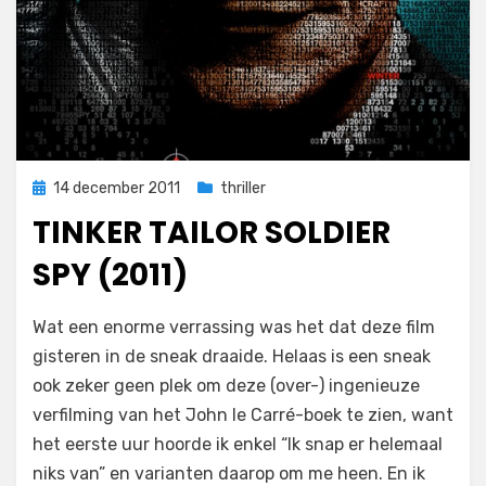
Geplaatst
14 december 2011
thriller
op
TINKER TAILOR SOLDIER
SPY (2011)
op
door
2 reacties
Filmofiel.nl
Wat een enorme verrassing was het dat deze film
Tinker
gisteren in de sneak draaide. Helaas is een sneak
Tailor
ook zeker geen plek om deze (over-) ingenieuze
Soldier
Spy
verfilming van het John le Carré-boek te zien, want
(2011)
het eerste uur hoorde ik enkel “Ik snap er helemaal
niks van” en varianten daarop om me heen. En ik