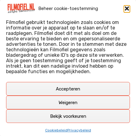
The Invite (2026)
Beheer cookie-toestemming
Toy Story 5 (2026)
Filmofiel gebruikt technologieën zoals cookies om
informatie over je apparaat op te slaan en/of te
raadplegen. Filmofiel doet dit met als doel om de
beste ervaring te bieden en om gepersonaliseerde
WIE IK BEN…?
advertenties te tonen. Door in te stemmen met deze
technologieën kan Filmofiel gegevens zoals
Ik ben ooit begonnen met m’n recensies omdat ik zoveel
bladergedrag of unieke ID's op deze site verwerken.
films keek dat ik af en toe niet meer wist welke ik nu wel of
Als je geen toestemming geeft of je toestemming
intrekt, kan dit een nadelige invloed hebben op
niet gezien had. Ik ben een filmliefhebber, heb als hobby nog
bepaalde functies en mogelijkheden.
erg lang in een videotheek gewerkt, en heb als coproducent
ook aan een aantal onafhankelijke films meegewerkt.
Deze recensies zijn dan ook vooral vrij pretentieloze
Accepteren
uitbreidingen van m’n voormalige ‘videotheek-geouwehoer’,
aangevuld met een groeiende kennis over de kunde én de
Weigeren
kunst van het maken van film.
Bekijk voorkeuren
Copyright © Filmofiel.nl – 2026
Cookiebeleid
Privacybeleid
Amphibious Theme door
TemplatePocket
⋅
Aangedreven door
WordPress