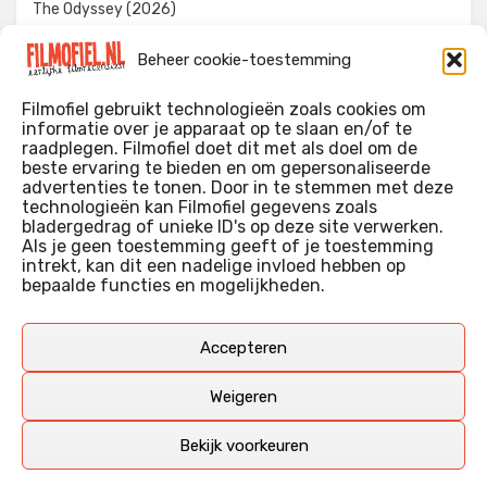
The Odyssey (2026)
Evil Dead Burn (2026)
Beheer cookie-toestemming
The Invite (2026)
Filmofiel gebruikt technologieën zoals cookies om
informatie over je apparaat op te slaan en/of te
raadplegen. Filmofiel doet dit met als doel om de
beste ervaring te bieden en om gepersonaliseerde
WIE IK BEN…?
advertenties te tonen. Door in te stemmen met deze
technologieën kan Filmofiel gegevens zoals
Ik ben ooit begonnen met m’n recensies omdat ik zoveel
bladergedrag of unieke ID's op deze site verwerken.
films keek dat ik af en toe niet meer wist welke ik nu wel of
Als je geen toestemming geeft of je toestemming
intrekt, kan dit een nadelige invloed hebben op
niet gezien had. Ik ben een filmliefhebber, heb als hobby nog
bepaalde functies en mogelijkheden.
erg lang in een videotheek gewerkt, en heb als coproducent
ook aan een aantal onafhankelijke films meegewerkt.
Deze recensies zijn dan ook vooral vrij pretentieloze
Accepteren
uitbreidingen van m’n voormalige ‘videotheek-geouwehoer’,
aangevuld met een groeiende kennis over de kunde én de
Weigeren
kunst van het maken van film.
Bekijk voorkeuren
Copyright © Filmofiel.nl – 2026