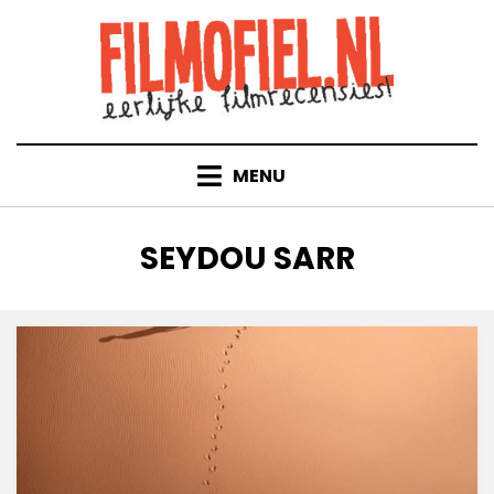
Doorgaan
naar
inhoud
MENU
TAG
:
SEYDOU SARR